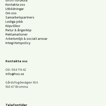
Giftfri förskola
Kontakta oss
Utbildningar
Om oss
Samarbetspartners
Lediga jobb
Köpvillkor
Retur & ångerköp
Reklamationer
Arbetsmiljö & socialt ansvar
Integritetspolicy
Kontakta oss
08-564 714 42
info@hos.se
Gårdsfogdevägen 18A
168 67 Bromma
Telefontider