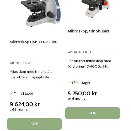
Mikroskop, trinokulärt
Mikroskop BMS D3-223eP
Art. nr: 129309
Trinokulärt mikroskop med
Art. nr: 133778
förstoring 40-1000x. Mi...
Mikroskop med trinokulärt
huvud, fyra högupplösta ...
Fåtal i lager
5 250,00
kr
Finns i lager
exkl moms
9 624,00
kr
exkl moms
KÖP
KÖP