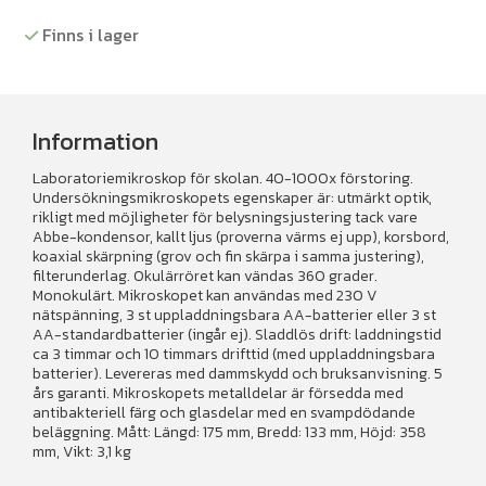
Finns i lager
Information
Laboratoriemikroskop för skolan. 40-1000x förstoring.
Undersökningsmikroskopets egenskaper är: utmärkt optik,
rikligt med möjligheter för belysningsjustering tack vare
Abbe-kondensor, kallt ljus (proverna värms ej upp), korsbord,
koaxial skärpning (grov och fin skärpa i samma justering),
filterunderlag. Okulärröret kan vändas 360 grader.
Monokulärt. Mikroskopet kan användas med 230 V
nätspänning, 3 st uppladdningsbara AA-batterier eller 3 st
AA-standardbatterier (ingår ej). Sladdlös drift: laddningstid
ca 3 timmar och 10 timmars drifttid (med uppladdningsbara
batterier). Levereras med dammskydd och bruksanvisning. 5
års garanti. Mikroskopets metalldelar är försedda med
antibakteriell färg och glasdelar med en svampdödande
beläggning. Mått: Längd: 175 mm, Bredd: 133 mm, Höjd: 358
mm, Vikt: 3,1 kg