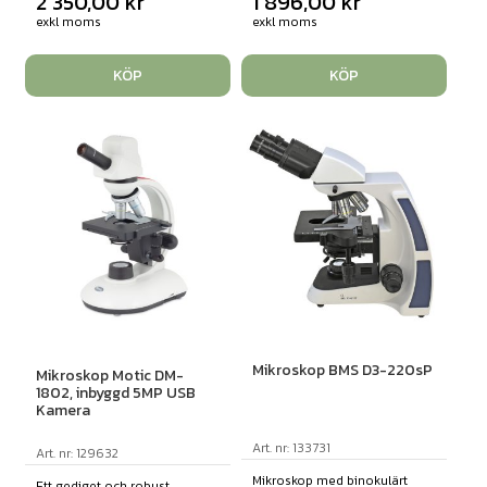
2 350,00
kr
1 896,00
kr
exkl moms
exkl moms
KÖP
KÖP
Mikroskop BMS D3-220sP
Mikroskop Motic DM-
1802, inbyggd 5MP USB
Kamera
Art. nr: 133731
Art. nr: 129632
Mikroskop med binokulärt
Ett gediget och robust