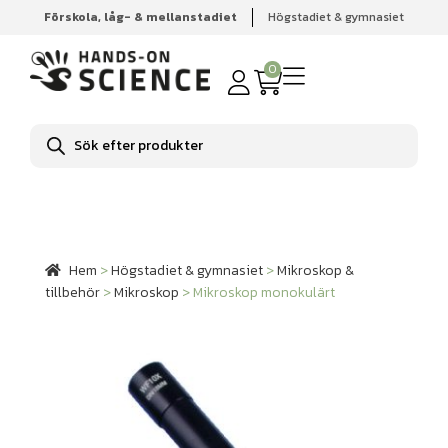
Förskola, låg- & mellanstadiet
Högstadiet & gymnasiet
Hem
Högstadiet & gymnasiet
Mikroskop & tillbehör
Mikroskop
Mikroskop monokulärt
0
Produktsökning
Hem
>
Högstadiet & gymnasiet
>
Mikroskop &
tillbehör
>
Mikroskop
>
Mikroskop monokulärt