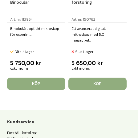
Binocular
förstoring
Art. nr: 113954
Art. nr: 150762
Binokulärt optiskt mikroskop
Ett avancerat digitalt
för experim...
mikroskop med 5,0
megapixel...
Fåtal i lager
Slut i lager
5 750,00
kr
5 650,00
kr
exkl moms
exkl moms
KÖP
KÖP
Kundservice
Beställ katalog