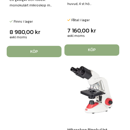
huvud, 4 st hö...
monokulärt mikroskop m...
Fåtal i lager
Finns i lager
7 160,00
kr
8 980,00
kr
exkl moms
exkl moms
KÖP
KÖP
Mikroskop Binokulärt