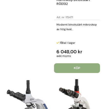
RÖD132
Art. nr: 115471
Modernt binokulärt mikroskop
av hög kval...
Fåtal i lager
6 048,00
kr
exkl moms
KÖP