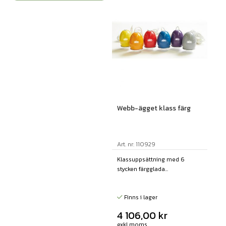
Webb-ägget klass färg
Art. nr: 110929
Klassuppsättning med 6
stycken färgglada...
Finns i lager
4 106,00
kr
exkl moms