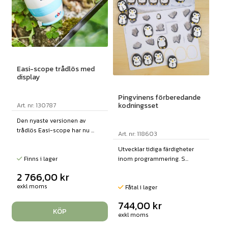
Easi-scope trådlös med
display
Pingvinens förberedande
kodningsset
Art. nr: 130787
Den nyaste versionen av
trådlös Easi-scope har nu ...
Art. nr: 118603
Utvecklar tidiga färdigheter
Finns i lager
inom programmering. S...
2 766,00
kr
exkl moms
Fåtal i lager
744,00
kr
KÖP
exkl moms