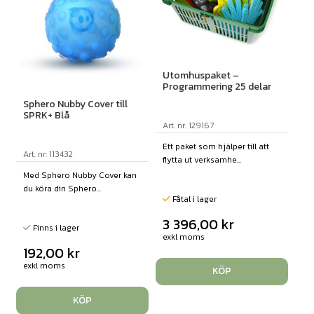
Utomhuspaket –
Programmering 25 delar
Sphero Nubby Cover till
SPRK+ Blå
Art. nr: 129167
Ett paket som hjälper till att
Art. nr: 113432
flytta ut verksamhe...
Med Sphero Nubby Cover kan
du köra din Sphero...
Fåtal i lager
3 396,00
kr
Finns i lager
exkl moms
192,00
kr
exkl moms
KÖP
KÖP