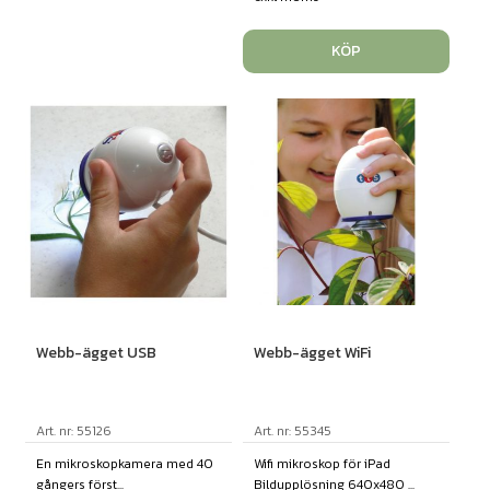
KÖP
Webb-ägget USB
Webb-ägget WiFi
Art. nr: 55126
Art. nr: 55345
En mikroskopkamera med 40
Wifi mikroskop för iPad
gångers först...
Bildupplösning 640x480 ...