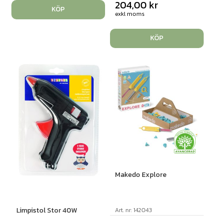
204,00
kr
KÖP
exkl moms
KÖP
Makedo Explore
Limpistol Stor 40W
Art. nr: 142043