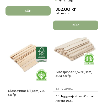
Finns i lager
362,00
kr
KÖP
exkl moms
KÖP
Glasspinnar 2,5×20,3cm,
500 st/fp.
Art. nr: 44904
Glasspinnar 1×11,4cm, 730
st/fp
Gör byggprojekt i miniformat.
Använd g&a...