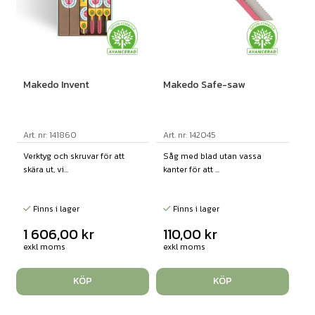
Makedo Invent
Makedo Safe-saw
Art. nr: 141860
Art. nr: 142045
Verktyg och skruvar för att
Såg med blad utan vassa
skära ut, vi...
kanter för att ...
Finns i lager
Finns i lager
1 606,00
kr
110,00
kr
exkl moms
exkl moms
KÖP
KÖP