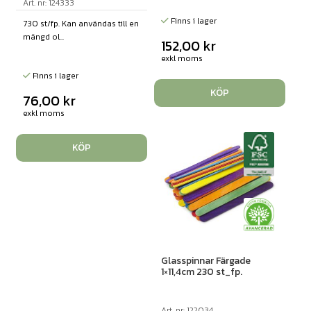
Art. nr: 124333
Finns i lager
730 st/fp. Kan användas till en
mängd ol...
152,00
kr
exkl moms
Finns i lager
KÖP
76,00
kr
exkl moms
KÖP
Glasspinnar Färgade
1×11,4cm 230 st_fp.
Art. nr: 122034