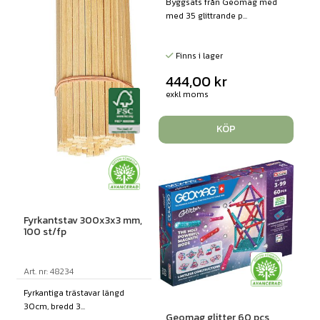
Byggsats från Geomag med
med 35 glittrande p...
Finns i lager
444,00
kr
exkl moms
KÖP
Fyrkantstav 300x3x3 mm,
100 st/fp
Art. nr: 48234
Fyrkantiga trästavar längd
30cm, bredd 3...
Geomag glitter 60 pcs