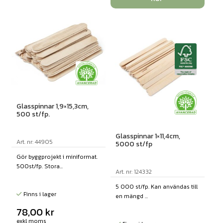
Glasspinnar 1,9×15,3cm,
500 st/fp.
Glasspinnar 1×11,4cm,
Art. nr: 44905
5000 st/fp
Gör byggprojekt i miniformat.
500st/fp. Stora...
Art. nr: 124332
5 000 st/fp. Kan användas till
Finns i lager
en mängd ...
78,00
kr
exkl moms