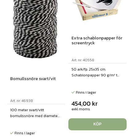
Extra schablonpapper för
screentryck
Art. nr: 40558
50 ark/fp. 25x35 cm.
Schablonpapper 90 g/m² t...
Bomullssnöre svart/vit
Finns i lager
Art. nr: 46938
454,00
kr
exkl moms
100 meter svart/vitt
bomullssnöre med diamete...
KÖP
Finns i lager