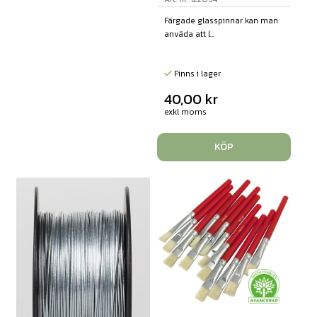
Färgade glasspinnar kan man
anväda att l...
Finns i lager
40,00
kr
exkl moms
KÖP