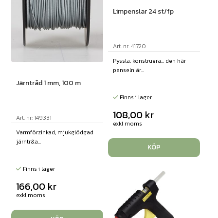
Limpenslar 24 st/fp
Art. nr: 41720
Pyssla, konstruera... den här
penseln är...
Järntråd 1 mm, 100 m
Finns i lager
108,00
kr
Art. nr: 149331
exkl moms
Varmförzinkad, mjukglödgad
järntr&a...
KÖP
Finns i lager
166,00
kr
exkl moms