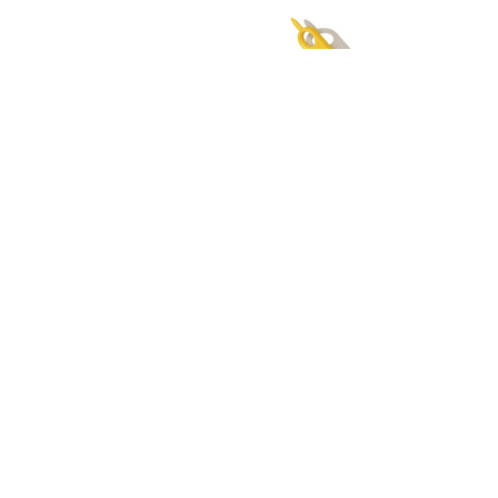
Makedo Screw+
Makedo Scru-driver
Art. nr: 142047
Art. nr: 142044
Extra skruvar till Makedo. Scru+
Skruvmejsel anpassad för
kan sammanfoga fy...
Makedoskruvar 142047...
Finns i lager
Finns i lager
220,00
kr
88,00
kr