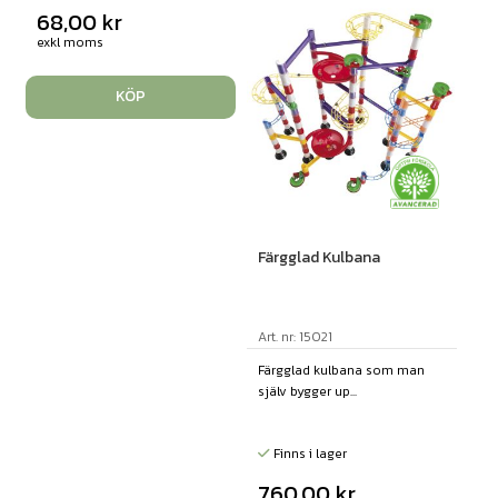
68,00
kr
exkl moms
KÖP
Färgglad Kulbana
Art. nr: 15021
Färgglad kulbana som man
själv bygger up...
Finns i lager
760,00
kr