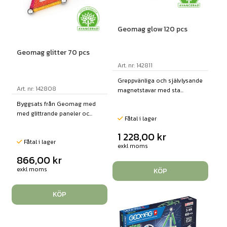
Geomag glow 120 pcs
Geomag glitter 70 pcs
Art. nr: 142811
Greppvänliga och självlysande
Art. nr: 142808
magnetstavar med sta...
Byggsats från Geomag med
med glittrande paneler oc...
Fåtal i lager
1 228,00
kr
Fåtal i lager
exkl moms
866,00
kr
exkl moms
KÖP
KÖP