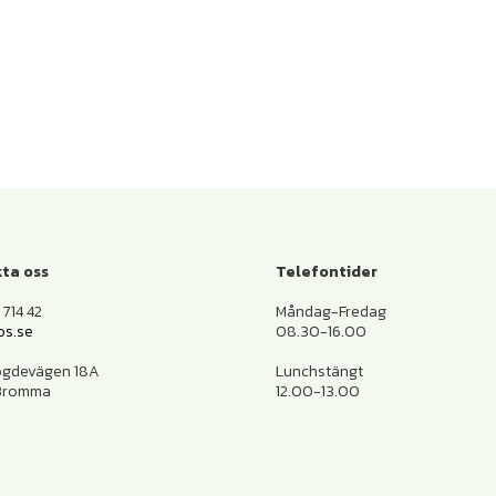
ta oss
Telefontider
714 42
Måndag-Fredag
os.se
08.30-16.00
ogdevägen 18A
Lunchstängt
 Bromma
12.00-13.00