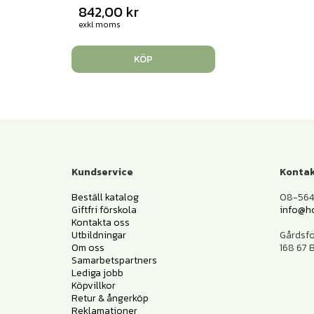
842,00
kr
exkl moms
KÖP
Kundservice
Kontak
Beställ katalog
08-564 
Giftfri förskola
info@h
Kontakta oss
Utbildningar
Gårdsf
Om oss
168 67
Samarbetspartners
Lediga jobb
Köpvillkor
Retur & ångerköp
Reklamationer