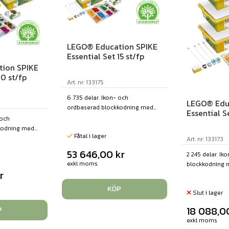
LEGO® Education SPIKE
Essential Set 15 st/fp
ion SPIKE
10 st/fp
Art. nr: 133175
6 735 delar. Ikon- och
LEGO® Edu
ordbaserad blockkodning med...
Essential S
 och
odning med...
Fåtal i lager
Art. nr: 133173
53 646,00
kr
2 245 delar. I
exkl moms
blockkodning m
r
KÖP
Slut i lager
18 088,
P
exkl moms