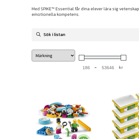
Med SPIKE™ Essential får dina elever lära sig vetenska
emotionella kompetens.
-
kr
Minimum Price
Maximum Price