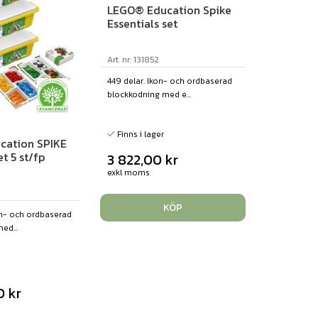
LEGO® Education Spike
Essentials set
Art. nr: 131852
449 delar. Ikon- och ordbaserad
blockkodning med e...
Finns i lager
cation SPIKE
et 5 st/fp
3 822,00
kr
exkl moms
KÖP
kon- och ordbaserad
ed...
00
kr