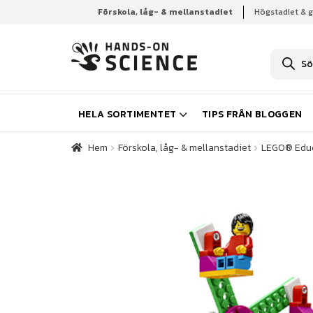
Förskola, låg- & mellanstadiet
Högstadiet & 
Hem
Förskola, låg- & mellanstadiet
LEGO® Edu
P
r
o
d
u
k
HELA SORTIMENTET
TIPS FRÅN BLOGGEN
t
s
ö
Hem
Förskola, låg- & mellanstadiet
LEGO® Edu
k
n
i
n
g