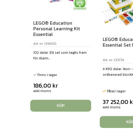
LEGO® Education
Personal Learning Kit
Essential
LEGO® Educat
Art. nr: 139430
Essential Set 
102 delar. Ett set som tagits fram
för l&arin...
Art. nr: 133174
4 490 delar. Ikon-
ordbaserad blockk
Finns i lager
186,00
kr
exkl moms
Fåtal i lager
37 252,00
k
KÖP
exkl moms
KÖ