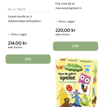
Följ med på en
överraskningsfest h...
Art. nr: 119673
Spelet består av 6
dubbelsidiga lottoplattor...
Finns i lager
220,00
kr
exkl moms
Finns i lager
214,00
kr
KÖP
exkl moms
KÖP