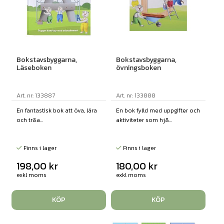
Bokstavsbyggarna,
Bokstavsbyggarna,
Läseboken
övningsboken
Art. nr: 133887
Art. nr: 133888
En fantastisk bok att öva, lära
En bok fylld med uppgifter och
och tr&a...
aktiviteter som hj&...
Finns i lager
Finns i lager
198,00
kr
180,00
kr
exkl moms
exkl moms
KÖP
KÖP