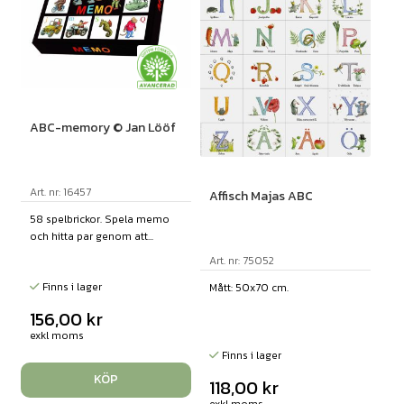
ABC-memory © Jan Lööf
Art. nr: 16457
Affisch Majas ABC
58 spelbrickor. Spela memo
och hitta par genom att...
Art. nr: 75052
Finns i lager
Mått: 50x70 cm.
156,00
kr
exkl moms
Finns i lager
KÖP
118,00
kr
exkl moms