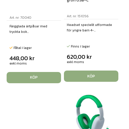
grön USB-C
Art. nr: 151056
Art. nr: 70040
Headset speciellt utformade
Färgglada ärtpåsar med
för yngre barn 4-...
tryckta bok...
Finns i lager
Fåtal i lager
620,00
kr
448,00
kr
exkl moms
exkl moms
KÖP
KÖP