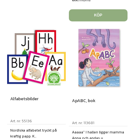
KÖP
Alfabetsbilder
ApABC, bok
Art. nr: 55136
Art. nr: 113681
Nordiska alfabetet tryckt på
Aaaaa" I hallen ligger mamma
kraftig papp. K...
Anna och andas u...