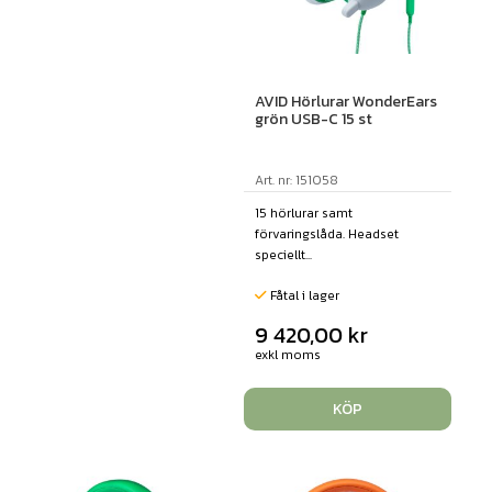
AVID Hörlurar WonderEars
grön USB-C 15 st
Art. nr: 151058
15 hörlurar samt
förvaringslåda. Headset
speciellt...
Fåtal i lager
9 420,00
kr
exkl moms
KÖP