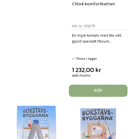
Chloé komfortkatten
Art. nr: 139275
En mjuk kompis med lite vikt
gjord speciellt f&oum...
Finns i lager
1 232,00
kr
exkl moms
KÖP