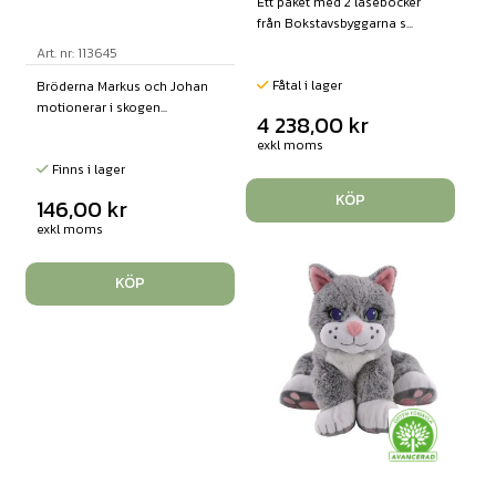
Ett paket med 2 läseböcker
från Bokstavsbyggarna s...
Art. nr: 113645
Fåtal i lager
Bröderna Markus och Johan
motionerar i skogen...
4 238,00
kr
exkl moms
Finns i lager
KÖP
146,00
kr
exkl moms
KÖP