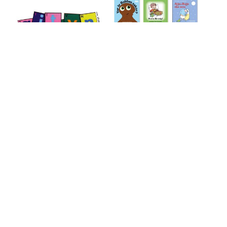
Bokstavsplattor
Börja med tecken-lådan
Art. nr: 52143
Art. nr: 114456
Hela alfabetet presenterat i
färgglada, kvadr...
Kom igång med tecken! En
praktisk och rolig ...
Finns i lager
Fåtal i lager
946,00
kr
2 340,00
kr
exkl moms