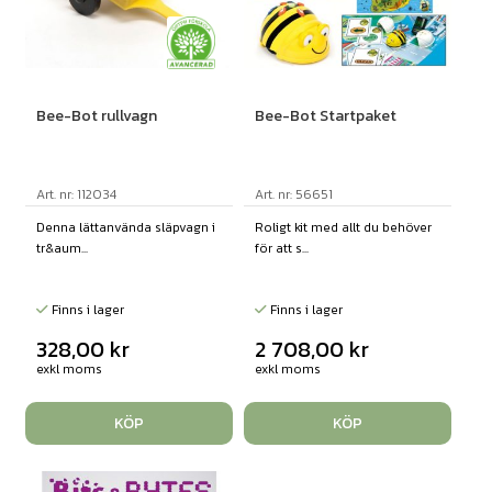
Bee-Bot rullvagn
Bee-Bot Startpaket
Art. nr: 112034
Art. nr: 56651
Denna lättanvända släpvagn i
Roligt kit med allt du behöver
tr&aum...
för att s...
Finns i lager
Finns i lager
328,00
kr
2 708,00
kr
exkl moms
exkl moms
KÖP
KÖP