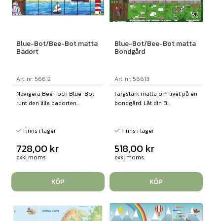
Blue-Bot/Bee-Bot matta
Blue-Bot/Bee-Bot matta
Badort
Bondgård
Art. nr: 56612
Art. nr: 56613
Navigera Bee- och Blue-Bot
Färgstark matta om livet på en
runt den lilla badorten...
bondgård. Låt din B...
Finns i lager
Finns i lager
728,00
kr
518,00
kr
exkl moms
exkl moms
KÖP
KÖP