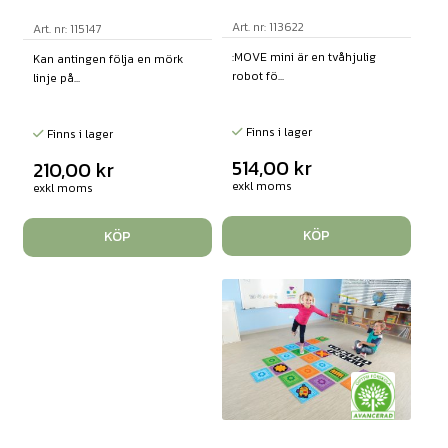
Art. nr: 113622
Art. nr: 115147
:MOVE mini är en tvåhjulig
Kan antingen följa en mörk
robot fö...
linje på...
Finns i lager
Finns i lager
514,00
kr
210,00
kr
exkl moms
exkl moms
KÖP
KÖP