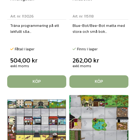
Art. nr: 113026
Art. nr: 115118
Träna programmering på ett
Blue-Bot/Bee-Bot matta med
lekfullt s&a...
stora och små bok...
Fåtal i lager
Finns i lager
504,00
kr
262,00
kr
exkl moms
exkl moms
KÖP
KÖP