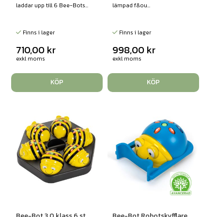
laddar upp till 6 Bee-Bots...
lämpad f&ou...
Finns i lager
Finns i lager
710,00
kr
998,00
kr
exkl moms
exkl moms
KÖP
KÖP
Bee-Bot 3.0 klass 6 st
Bee-Bot Robotskyfflare