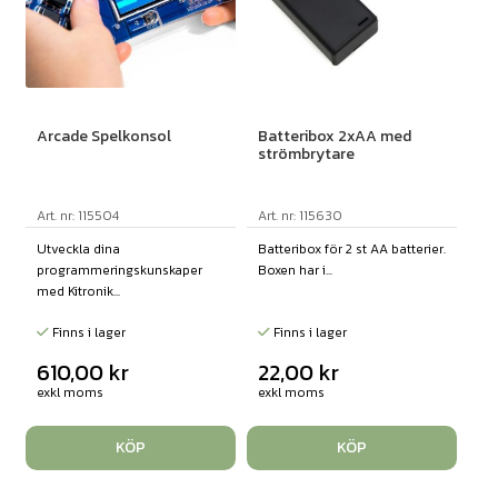
Arcade Spelkonsol
Batteribox 2xAA med
strömbrytare
Art. nr: 115504
Art. nr: 115630
Utveckla dina
Batteribox för 2 st AA batterier.
programmeringskunskaper
Boxen har i...
med Kitronik...
Finns i lager
Finns i lager
610,00
kr
22,00
kr
exkl moms
exkl moms
KÖP
KÖP