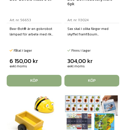
6pk
Art. nr: 56653
Art. nr: 113024
Bee-Bot® är en golvrobot
Sex skal i olika färger med
lämpad för arbete med rik...
skyffel framf&oum...
Fåtal i lager
Finns i lager
6 150,00
kr
304,00
kr
exkl moms
exkl moms
KÖP
KÖP