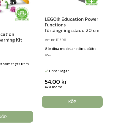
LEGO® Education Power
Functions
förlängningssladd 20 cm
cation
arning Kit
Art. nr: 111398
Gör dina modeller större, bättre
oc...
set som tagits fram
Finns i lager
54,00
kr
exkl moms
r
KÖP
KÖP