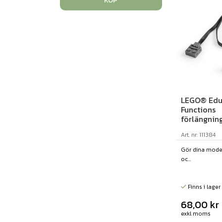
KÖP
LEGO® Edu
Functions
förlängnin
Art. nr: 111384
Gör dina modell
oc...
Finns i lager
68,00
kr
exkl moms