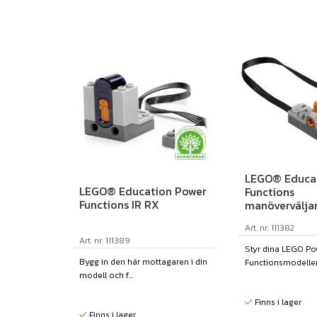
LEGO® Educa
LEGO® Education Power
Functions
Functions IR RX
manövervälja
Art. nr: 111382
Art. nr: 111389
Styr dina LEGO Po
Bygg in den här mottagaren i din
Functionsmodeller!
modell och f...
Finns i lager
Finns i lager