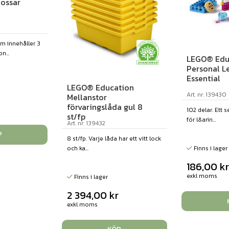
lossar
m innehåller 3
n...
LEGO® Edu
Personal Le
Essential
LEGO® Education
Art. nr: 139430
Mellanstor
förvaringslåda gul 8
102 delar. Ett 
st/fp
för l&arin...
Art. nr: 139432
P
8 st/fp. Varje låda har ett vitt lock
och ka...
Finns i lager
186,00
k
exkl moms
Finns i lager
2 394,00
kr
exkl moms