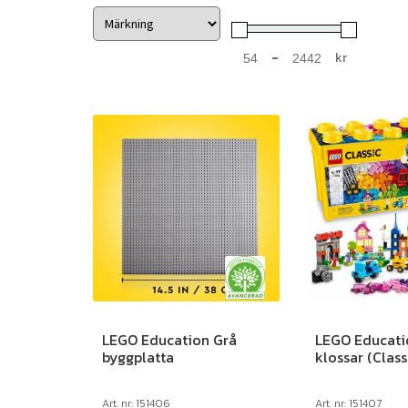
-
kr
Minimum Price
Maximum Price
LEGO Education Grå
LEGO Educati
byggplatta
klossar (Class
Art. nr: 151406
Art. nr: 151407