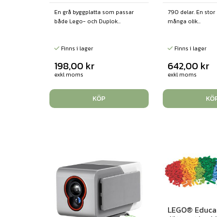
En grå byggplatta som passar
790 delar. En stor
både Lego- och Duplok...
många olik...
Finns i lager
Finns i lager
198,00
kr
642,00
kr
exkl moms
exkl moms
KÖP
KÖ
LEGO® Educa