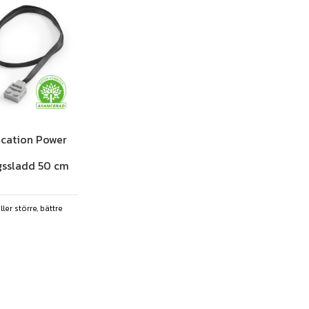
cation Power
gssladd 50 cm
er större, bättre