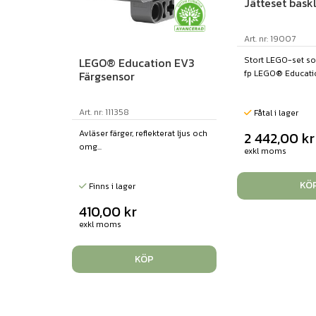
Jätteset bask
Art. nr: 19007
Stort LEGO-set so
LEGO® Education EV3
fp LEGO® Educatio
Färgsensor
Art. nr: 111358
Fåtal i lager
Avläser färger, reflekterat ljus och
2 442,00
kr
omg...
exkl moms
KÖ
Finns i lager
410,00
kr
exkl moms
KÖP