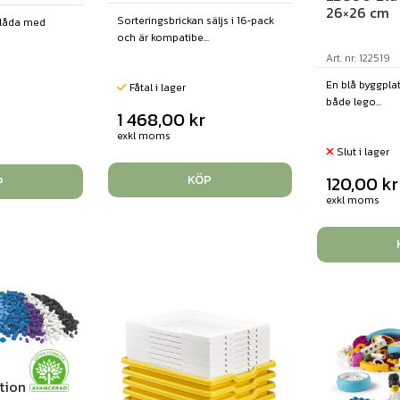
26×26 cm
Sorteringsbrickan säljs i 16‑pack
 låda med
och är kompatibe...
Art. nr: 122519
En blå byggpla
Fåtal i lager
både lego...
1 468,00
kr
exkl moms
Slut i lager
KÖP
120,00
kr
P
exkl moms
tion