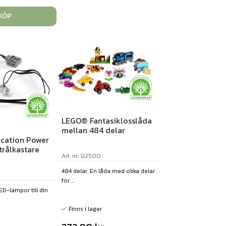
KÖP
LEGO® Fantasiklosslåda
mellan 484 delar
cation Power
trålkastare
Art. nr: 122500
484 delar. En låda med olika delar
för ...
LED-lampor till din
Finns i lager