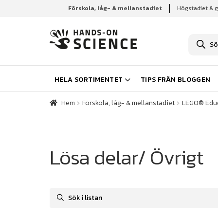
Förskola, låg- & mellanstadiet
Högstadiet & 
Hem
Förskola, låg- & mellanstadiet
LEGO® Edu
P
r
o
d
u
k
HELA SORTIMENTET
TIPS FRÅN BLOGGEN
t
s
ö
Hem
Förskola, låg- & mellanstadiet
LEGO® Edu
k
n
i
n
g
Lösa delar/ Övrigt