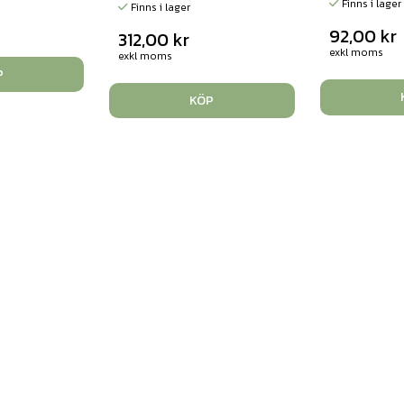
Finns i lager
Finns i lager
92,00
kr
312,00
kr
exkl moms
exkl moms
P
KÖP