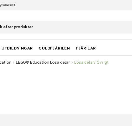
gymnasiet
cation
LEGO® Education Lösa delar
Lösa delar/ Övrigt
UTBILDNINGAR
GULDFJÄRILEN
FJÄRILAR
cation
LEGO® Education Lösa delar
Lösa delar/ Övrigt