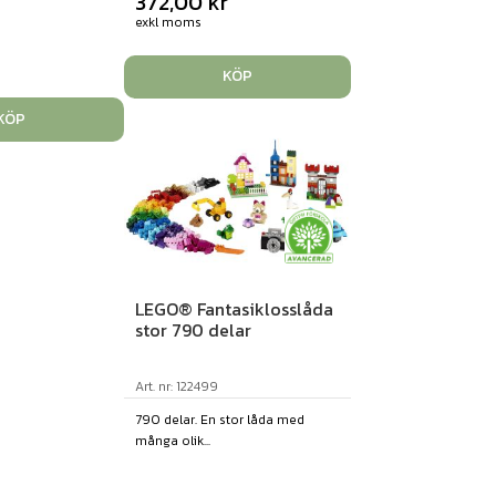
372,00
kr
exkl moms
KÖP
KÖP
LEGO® Fantasiklosslåda
stor 790 delar
Art. nr: 122499
790 delar. En stor låda med
många olik...