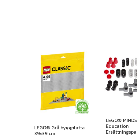
LEGO® MIND
Education
LEGO® Grå byggplatta
Ersättningspa
39×39 cm