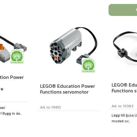
tion Power
LEGO® Edu
LEGO® Education Power
re
Functions s
Functions servomotor
Art. nr: 111383
Art. nr: 111410
wer
 Bygg in de...
Lägg till ljusa 
modell oc...