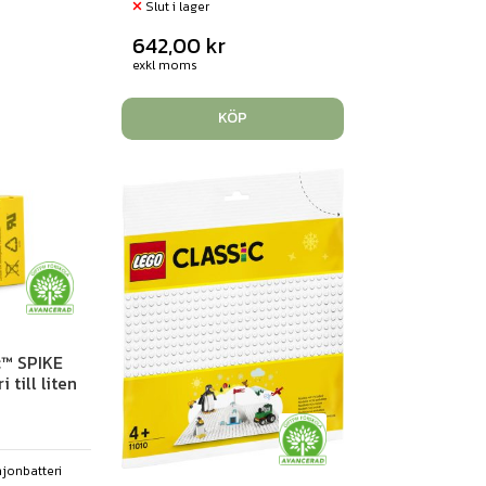
Slut i lager
642,00
kr
exkl moms
KÖP
™ SPIKE
 till liten
mjonbatteri