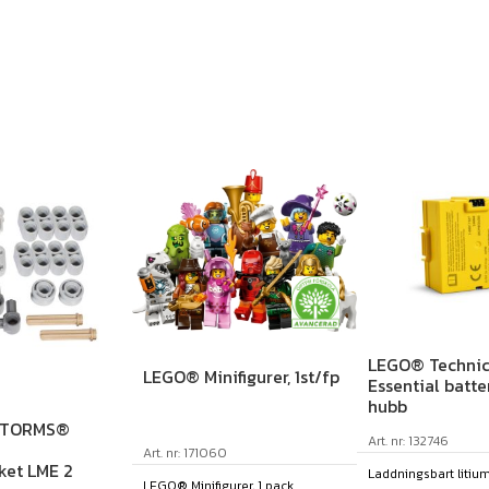
LEGO® Technic
LEGO® Minifigurer, 1st/fp
Essential batteri
hubb
STORMS®
Art. nr: 132746
Art. nr: 171060
ket LME 2
Laddningsbart litiu
LEGO® Minifigurer, 1 pack