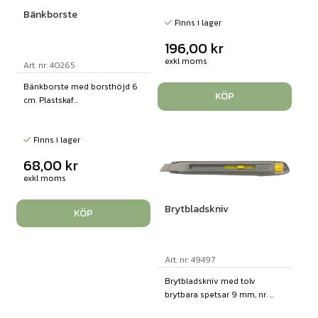
Bänkborste
Finns i lager
196,00
kr
exkl moms
Art. nr: 40265
Bänkborste med borsthöjd 6
KÖP
cm. Plastskaf...
Finns i lager
68,00
kr
exkl moms
Brytbladskniv
KÖP
Art. nr: 49497
Brytbladskniv med tolv
brytbara spetsar 9 mm, nr. ...