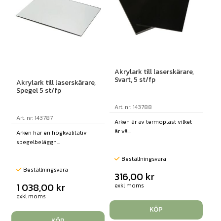
Akrylark till laserskärare,
Svart, 5 st/fp
Akrylark till laserskärare,
Spegel 5 st/fp
Art. nr: 143788
Art. nr: 143787
Arken är av termoplast vilket
är vä...
Arken har en högkvalitativ
spegelbeläggn...
Beställningsvara
Beställningsvara
316,00
kr
1 038,00
kr
exkl moms
exkl moms
KÖP
KÖP