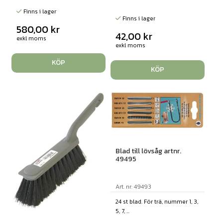
Finns i lager
Finns i lager
580,00
kr
42,00
kr
exkl moms
exkl moms
KÖP
KÖP
Blad till lövsåg artnr.
49495
Art. nr: 49493
24 st blad. För trä, nummer 1, 3,
5, 7, ...