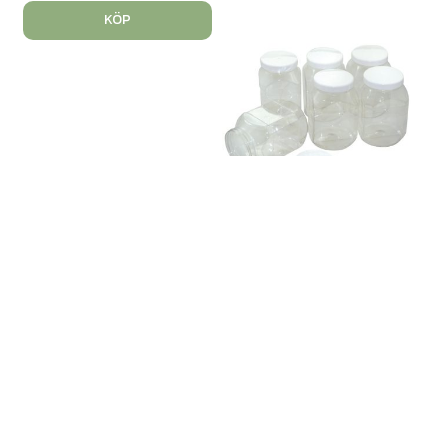
KÖP
Förvaringsburk med lock
20dl. 6 st/fp
Art. nr: 23440
Burkar med lock som är bra
att förvara a...
Finns i lager
186,00
kr