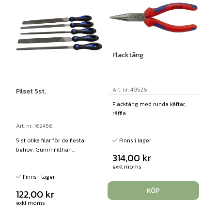
Flacktång
Art. nr: 49526
Filset 5st.
Flacktång med runda käftar,
räffla...
Art. nr: 162456
5 st olika filar för de flesta
Finns i lager
behov. Gummifilthan...
314,00
kr
exkl moms
Finns i lager
KÖP
122,00
kr
exkl moms