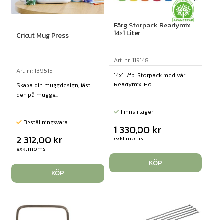
Färg Storpack Readymix
14×1 Liter
Cricut Mug Press
Art. nr: 119148
Art. nr: 139515
14x1 l/fp. Storpack med vår
Readymix. Hö...
Skapa din muggdesign, fäst
den på mugge...
Finns i lager
Beställningsvara
1 330,00
kr
2 312,00
kr
exkl moms
exkl moms
KÖP
KÖP