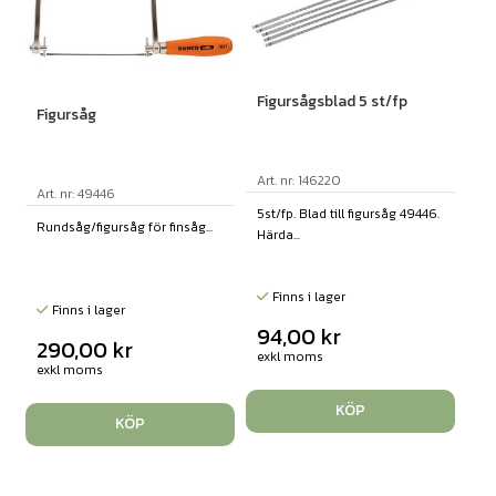
Figursågsblad 5 st/fp
Figursåg
Art. nr: 146220
Art. nr: 49446
5st/fp. Blad till figursåg 49446.
Rundsåg/figursåg för finsåg...
Härda...
Finns i lager
Finns i lager
94,00
kr
290,00
kr
exkl moms
exkl moms
KÖP
KÖP