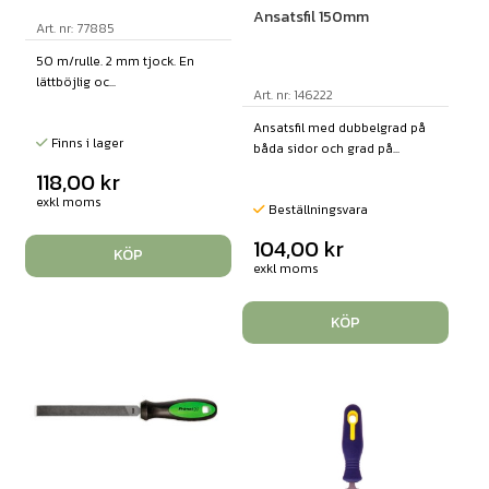
Ansatsfil 150mm
Art. nr: 77885
50 m/rulle. 2 mm tjock. En
lättböjlig oc...
Art. nr: 146222
Ansatsfil med dubbelgrad på
Finns i lager
båda sidor och grad på...
118,00
kr
exkl moms
Beställningsvara
104,00
kr
KÖP
exkl moms
KÖP