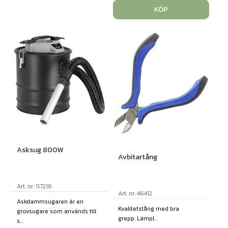
KÖP
Asksug 800W
Avbitartång
Art. nr: 117216
Art. nr: 46412
Askdammsugaren är en
Kvalitetstång med bra
grovsugare som används till
grepp. Lämpl...
s...