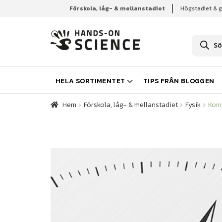
Förskola, låg- & mellanstadiet
Högstadiet & 
Hem
Förskola, låg- & mellanstadiet
Fysik
Kom
P
r
o
d
u
k
HELA SORTIMENTET
TIPS FRÅN BLOGGEN
t
s
ö
Hem
Förskola, låg- & mellanstadiet
Fysik
Kom
k
n
i
n
g