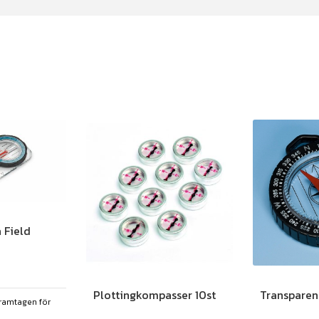
 Field
Plottingkompasser 10st
Transparen
ramtagen för