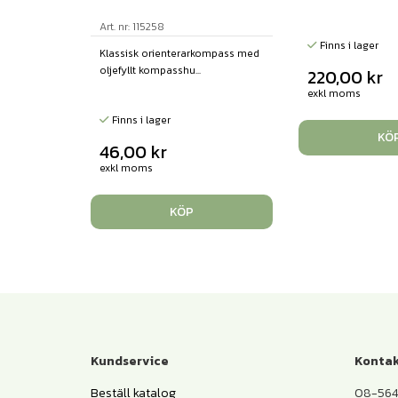
Art. nr: 115258
Finns i lager
Klassisk orienterarkompass med
oljefyllt kompasshu...
220,00
kr
exkl moms
Finns i lager
KÖ
46,00
kr
exkl moms
KÖP
Kundservice
Kontak
Beställ katalog
08-564 