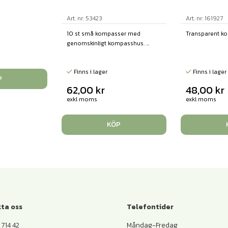
Art. nr: 53423
Art. nr: 161927
10 st små kompasser med
Transparent k
genomskinligt kompasshus. ...
Finns i lager
Finns i lager
P
62,00
kr
48,00
kr
exkl moms
exkl moms
KÖP
ta oss
Telefontider
714 42
Måndag-Fredag