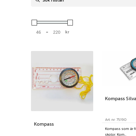
-
kr
Minimum Price
Maximum Price
Kompass Silva
Art. nr: 75190
Kompass
Kompass som är f
skolor. Kom...