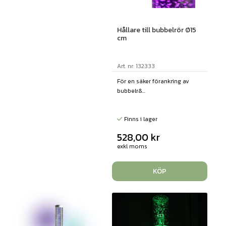
Hållare till bubbelrör Ø15
cm
Art. nr: 132333
För en säker förankring av
bubbelr&...
Finns i lager
528,00
kr
exkl moms
KÖP