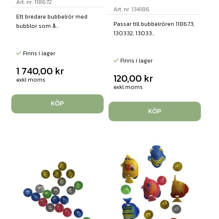
Art. nr: 118672
Art. nr: 134186
Ett bredare bubbelrör med
Passar till bubbelrören 118673,
bubblor som å...
130332, 13033...
Finns i lager
Finns i lager
1 740,00
kr
120,00
kr
exkl moms
exkl moms
KÖP
KÖP