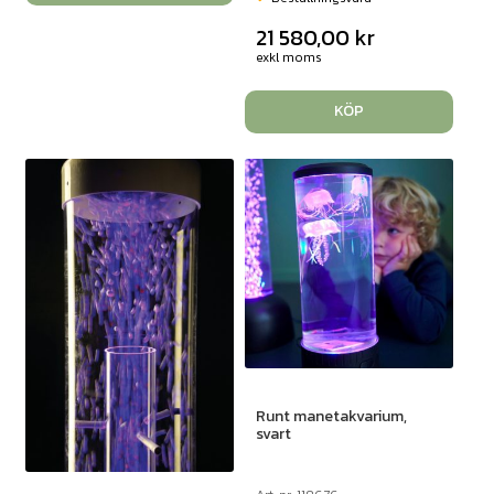
21 580,00
kr
exkl moms
KÖP
Runt manetakvarium,
svart