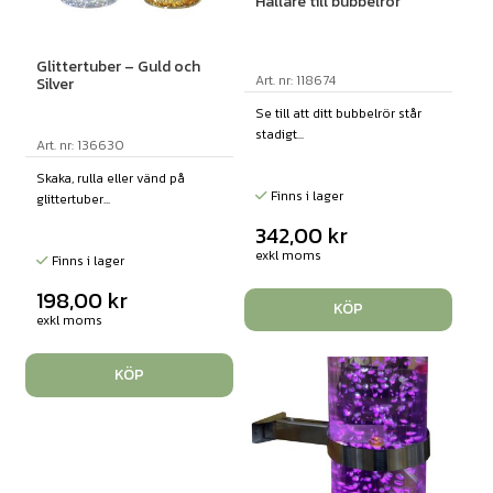
Hållare till bubbelrör
Glittertuber – Guld och
Art. nr: 118674
Silver
Se till att ditt bubbelrör står
stadigt...
Art. nr: 136630
Skaka, rulla eller vänd på
Finns i lager
glittertuber...
342,00
kr
exkl moms
Finns i lager
198,00
kr
KÖP
exkl moms
KÖP