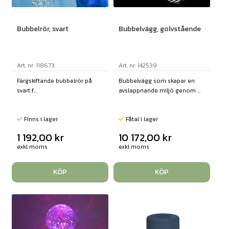
Bubbelrör, svart
Bubbelvägg, golvstående
Art. nr: 118673
Art. nr: 142539
Färgskiftande bubbelrör på
Bubbelvägg som skapar en
svart f...
avslappnande miljö genom ...
Finns i lager
Fåtal i lager
1 192,00
kr
10 172,00
kr
exkl moms
exkl moms
KÖP
KÖP