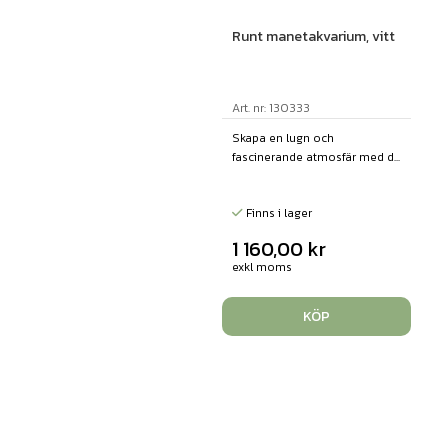
Runt manetakvarium, vitt
Art. nr: 130333
Skapa en lugn och
fascinerande atmosfär med d...
Finns i lager
1 160,00
kr
exkl moms
KÖP