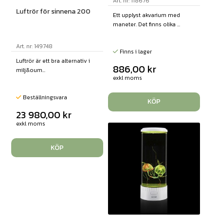
Art. nr: 118676
Luftrör för sinnena 200
Ett upplyst akvarium med
maneter. Det finns olika ...
Art. nr: 149748
Finns i lager
Luftrör är ett bra alternativ i
886,00
kr
milj&oum...
exkl moms
Beställningsvara
KÖP
23 980,00
kr
exkl moms
KÖP