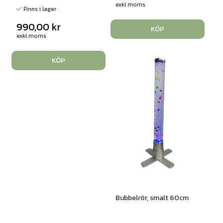
exkl moms
Finns i lager
990,00
kr
KÖP
exkl moms
KÖP
Bubbelrör, smalt 60cm