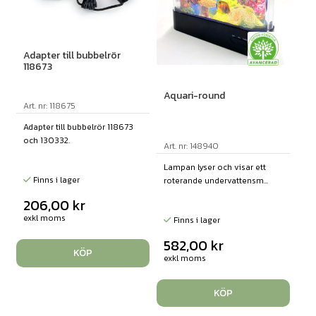
Adapter till bubbelrör
118673
Aquari-round
Art. nr: 118675
Adapter till bubbelrör 118673
och 130332.
Art. nr: 148940
Lampan lyser och visar ett
Finns i lager
roterande undervattensm...
206,00
kr
exkl moms
Finns i lager
582,00
kr
KÖP
exkl moms
KÖP