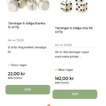
Tärningar 6 sidiga blanka,
12 st/fp
Tärningar 6 sidiga vita 96
st/fp
Art. nr: 72218
Art. nr: 53382
12 st/fp. Hög kvalitet, lämpliga
fö...
96 st. Vita tärningar i plast
med svarta prickar. ...
Finns i lager
Fåtal i lager
22,00
kr
142,00
kr
exkl moms
exkl moms
KÖP
KÖP