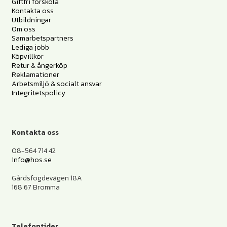
Giftfri förskola
Kontakta oss
Utbildningar
Om oss
Samarbetspartners
Lediga jobb
Köpvillkor
Retur & ångerköp
Reklamationer
Arbetsmiljö & socialt ansvar
Integritetspolicy
Kontakta oss
08-564 714 42
info@hos.se
Gårdsfogdevägen 18A
168 67 Bromma
Telefontider