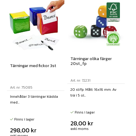
Tärningar olika färger
20st_fp
Tärningar med fickor 3st
Art. nr: 72231
Art. nr: 75085
20 st/fp. Mått: 16x16 mm. Av
trä i 5 ol...
Innehåller 3 tärningar klädda
med...
Finns i lager
Finns i lager
28,00
kr
298,00
kr
exkl moms
exkl moms