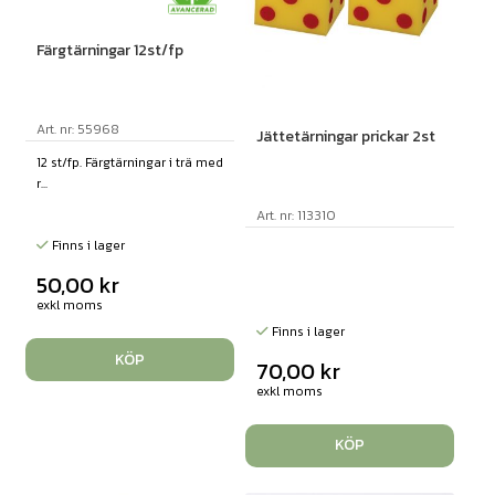
Färgtärningar 12st/fp
Art. nr: 55968
Jättetärningar prickar 2st
12 st/fp. Färgtärningar i trä med
r...
Art. nr: 113310
Finns i lager
50,00
kr
exkl moms
Finns i lager
KÖP
70,00
kr
exkl moms
KÖP