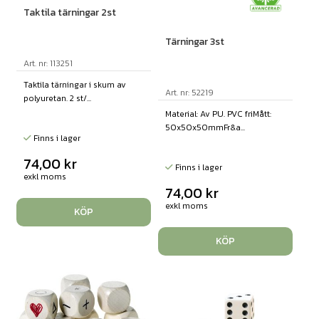
Taktila tärningar 2st
Tärningar 3st
Art. nr: 113251
Taktila tärningar i skum av
Art. nr: 52219
polyuretan. 2 st/...
Material: Av PU. PVC friMått:
50x50x50mmFr&a...
Finns i lager
74,00
kr
Finns i lager
exkl moms
74,00
kr
exkl moms
KÖP
KÖP