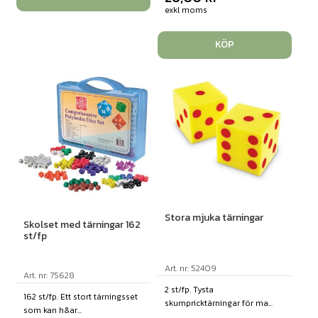
exkl moms
KÖP
Stora mjuka tärningar
Skolset med tärningar 162
st/fp
Art. nr: 52409
Art. nr: 75628
2 st/fp. Tysta
162 st/fp. Ett stort tärningsset
skumpricktärningar för ma...
som kan h&ar...