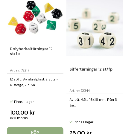
Polyhedraltärningar 12
st/fp
Siffertärningar 12 st/fp
Art. nr: 72217
12 st/fp. Av akrylplast. 2 gula =
4-sidiga, 2 bl&a...
Art. nr: 72344
Av trä. Mått: 16x16 mm. Från 3
Finns i lager
&a...
100,00
kr
exkl moms
Finns i lager
26,00
kr
KÖP