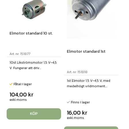
Elmotor standard 10 st.
Elmotor standard 1st
Art. nr: 151877
10st Likströmsmotor 1,5 V–4,5
V. Fungerar att driv...
Art. nr: 151818
1st Elmotor 1,5 V–4,5 V, med
Fåtal i lager
medelhögt vridmoment....
104,00
kr
exkl moms
Finns i lager
16,00
kr
KÖP
exkl moms