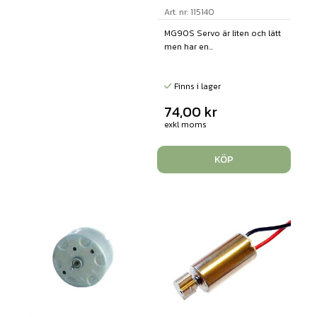
Art. nr: 115140
MG90S Servo är liten och lätt
men har en...
Finns i lager
74,00
kr
exkl moms
KÖP