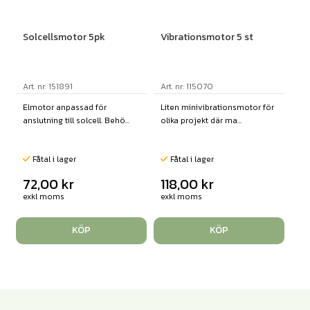
Solcellsmotor 5pk
Vibrationsmotor 5 st
Art. nr: 151891
Art. nr: 115070
Elmotor anpassad för
Liten minivibrationsmotor för
anslutning till solcell. Behö...
olika projekt där ma...
Fåtal i lager
Fåtal i lager
72,00
kr
118,00
kr
exkl moms
exkl moms
KÖP
KÖP