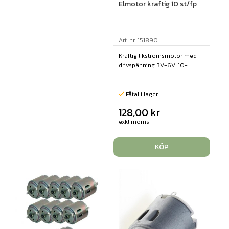
Elmotor kraftig 10 st/fp
Art. nr: 151890
Kraftig likströmsmotor med
drivspänning 3V-6V. 10-...
Fåtal i lager
128,00
kr
exkl moms
KÖP