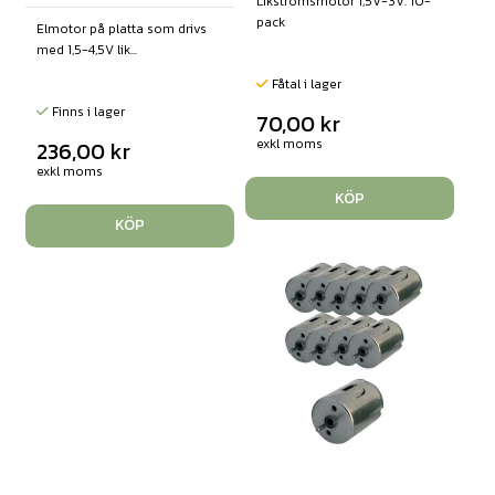
Likströmsmotor 1,5V-3V. 10-
pack
Elmotor på platta som drivs
med 1,5-4,5V lik...
Fåtal i lager
Finns i lager
70,00
kr
exkl moms
236,00
kr
exkl moms
KÖP
KÖP