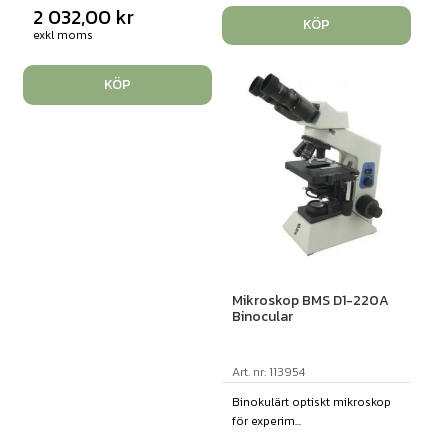
2 032,00
kr
KÖP
exkl moms
KÖP
Mikroskop BMS D1-220A
Binocular
Art. nr: 113954
Binokulärt optiskt mikroskop
för experim...