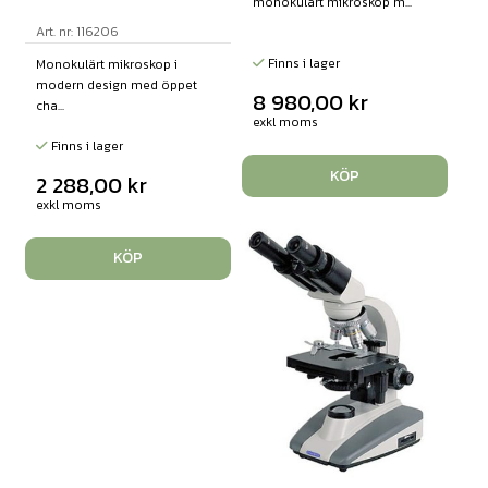
monokulärt mikroskop m...
Art. nr: 116206
Finns i lager
Monokulärt mikroskop i
modern design med öppet
8 980,00
kr
cha...
exkl moms
Finns i lager
KÖP
2 288,00
kr
exkl moms
KÖP