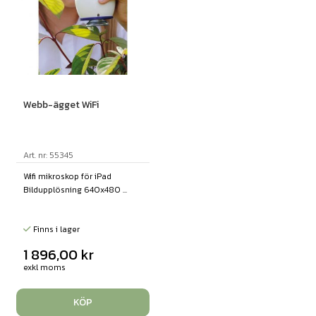
Webb-ägget WiFi
Art. nr: 55345
Wifi mikroskop för iPad
Bildupplösning 640x480 ...
Finns i lager
1 896,00
kr
exkl moms
KÖP