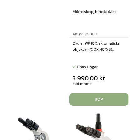
Mikroskop, binokulärt
Art. nr: 129308
Okular WF 10X, akromatiska
objektiv 4X,10X, 40X(S)...
Finns i lager
3 990,00
kr
exkl moms
KÖP