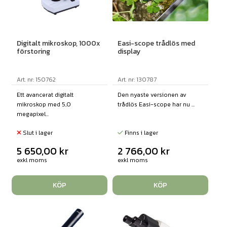
Digitalt mikroskop, 1000x
Easi-scope trådlös med
förstoring
display
Art. nr: 150762
Art. nr: 130787
Ett avancerat digitalt
Den nyaste versionen av
mikroskop med 5,0
trådlös Easi-scope har nu ...
megapixel...
Slut i lager
Finns i lager
5 650,00
kr
2 766,00
kr
exkl moms
exkl moms
KÖP
KÖP