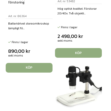
Art. nr: 53482
förstoring
Hög optisk kvalitet. Förstorar
20/40x. Två objekti...
Art. nr: 86364
Batteridrivet stereomikroskop
Finns i lager
lämpligt fö...
2 498,00
kr
exkl moms
Finns i lager
890,00
kr
KÖP
exkl moms
KÖP