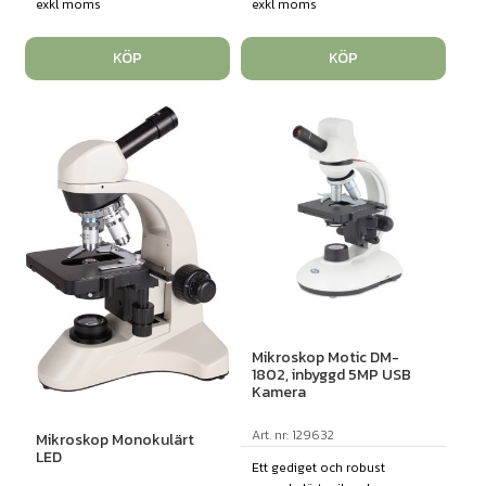
exkl moms
exkl moms
KÖP
KÖP
Mikroskop Motic DM-
1802, inbyggd 5MP USB
Kamera
Art. nr: 129632
Mikroskop Monokulärt
LED
Ett gediget och robust