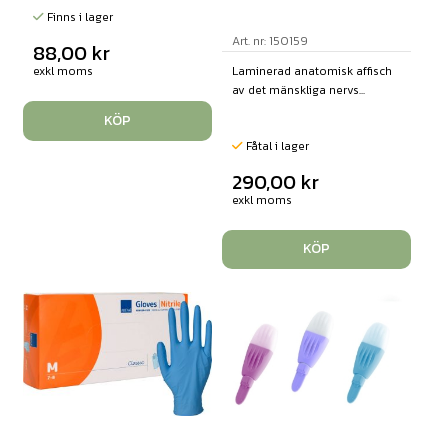
Finns i lager
Art. nr: 150159
88,00
kr
Laminerad anatomisk affisch
exkl moms
av det mänskliga nervs...
KÖP
Fåtal i lager
290,00
kr
exkl moms
KÖP