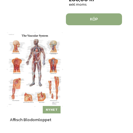
exkl moms
KÖP
NYHET
Affisch Blodomloppet