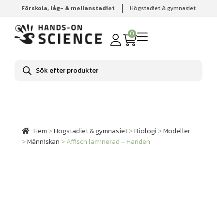
Förskola, låg- & mellanstadiet
Högstadiet & gymnasiet
Hem
Högstadiet & gymnasiet
Biologi
Modeller
Människan
Affisch laminerad – Handen
0
Produktsökning
Hem
>
Högstadiet & gymnasiet
>
Biologi
>
Modeller
>
Människan
>
Affisch laminerad – Handen