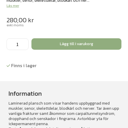
muskler, senor, skelettdelar, blodkärl och ner...
Läs mer
280,00
kr
exkl moms
Affisch
Lägg till i varukorg
laminerad
-
Handen
Finns i lager
mängd
Information
Laminerad plansch som visar handens uppbyggnad med
muskler, senor, skelettdelar, blodkärl och nerver. Tar även upp
vanliga frakturer samt åkommor som carpaltunnelsyndrom,
dropphand och senskador i fingrarna. Avtorkbar yta för
ickepermanent penna.