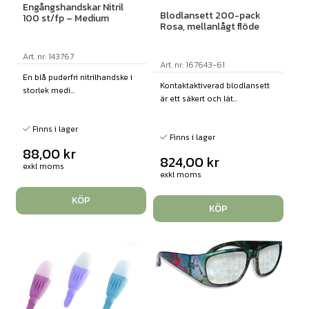
Engångshandskar Nitril
Blodlansett 200-pack
100 st/fp – Medium
Rosa, mellanlågt flöde
Art. nr: 143767
Art. nr: 167643-61
En blå puderfri nitrilhandske i
Kontaktaktiverad blodlansett
storlek medi...
är ett säkert och lät...
Finns i lager
Finns i lager
88,00
kr
824,00
kr
exkl moms
exkl moms
KÖP
KÖP