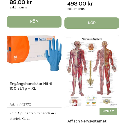
88,00
kr
498,00
kr
exkl moms
exkl moms
KÖP
KÖP
Engångshandskar Nitril
100 st/fp – XL
Art. nr: 143770
NYHET
En blå puderfri nitrilhandske i
storlek XL s...
Affisch Nervsystemet