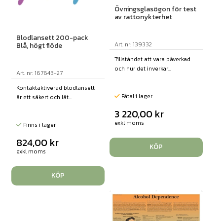
Övningsglasögon för test
av rattonykterhet
Blodlansett 200-pack
Art. nr: 139332
Blå, högt flöde
Tillståndet att vara påverkad
och hur det inverkar...
Art. nr: 167643-27
Kontaktaktiverad blodlansett
Fåtal i lager
är ett säkert och lät...
3 220,00
kr
exkl moms
Finns i lager
824,00
kr
KÖP
exkl moms
KÖP