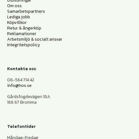
Utbildningar
Om oss
Samarbetspartners
Lediga jobb
Köpvillkor
Retur & ångerköp
Reklamationer
Arbetsmiljö & socialt ansvar
Integritetspolicy
Kontakta oss
08-564 714 42
info@hos.se
Gårdsfogdevägen 18A
168 67 Bromma
Telefontider
Måndag-Fredag