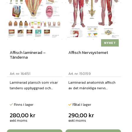
NYHET
Affisch laminerad –
Affisch Nervsystemet
Tänderna
Art. nr: 164151
Art. nr: 150159
Laminerad plansch som visar
Laminerad anatomisk affisch
tandens uppbyggnad och...
av det mänskliga nervs...
Finns i lager
Fåtal i lager
280,00
kr
290,00
kr
exkl moms
exkl moms