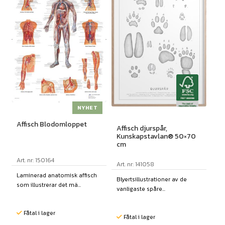
NYHET
Affisch Blodomloppet
Affisch djurspår,
Kunskapstavlan® 50×70
cm
Art. nr: 150164
Art. nr: 141058
Laminerad anatomisk affisch
Blyertsillustrationer av de
som illustrerar det mä...
vanligaste spåre...
Fåtal i lager
Fåtal i lager