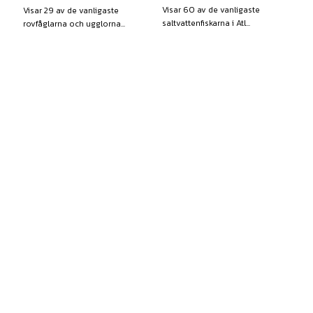
Visar 60 av de vanligaste
Visar 29 av de vanligaste
saltvattenfiskarna i Atl...
rovfåglarna och ugglorna...
Finns i lager
Finns i lager
160,00
kr
160,00
kr
exkl moms
exkl moms
KÖP
KÖP