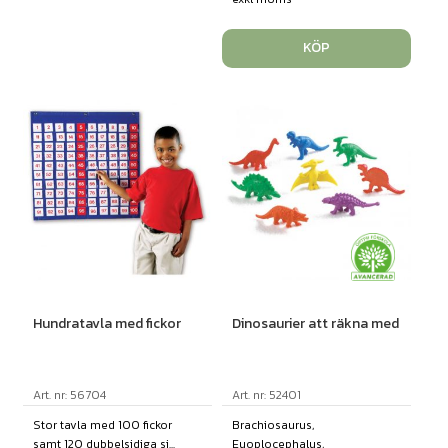
KÖP
Hundratavla med fickor
Dinosaurier att räkna med
Art. nr: 56704
Art. nr: 52401
Stor tavla med 100 fickor
Brachiosaurus,
samt 120 dubbelsidiga si...
Euoplocephalus,