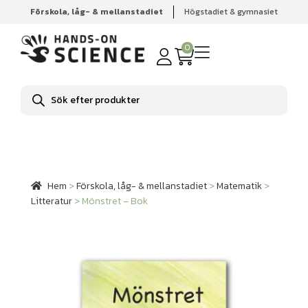
Förskola, låg- & mellanstadiet
Högstadiet & gymnasiet
Hem
Förskola, låg- & mellanstadiet
Matematik
Litteratur
Mönstret – Bok
0
Produktsökning
Hem
>
Förskola, låg- & mellanstadiet
>
Matematik
>
Litteratur
>
Mönstret – Bok