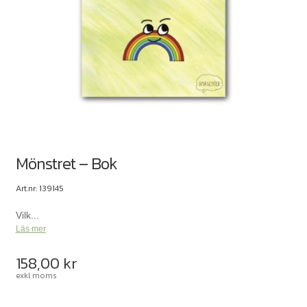
Mönstret – Bok
Art.nr: 139145
Vilk...
Läs mer
158,00
kr
exkl moms