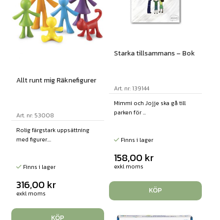
Starka tillsammans – Bok
Allt runt mig Räknefigurer
Art. nr: 139144
Mimmi och Jojje ska gå till
parken för ...
Art. nr: 53008
Rolig färgstark uppsättning
med figurer....
Finns i lager
158,00
kr
exkl moms
Finns i lager
316,00
kr
KÖP
exkl moms
KÖP