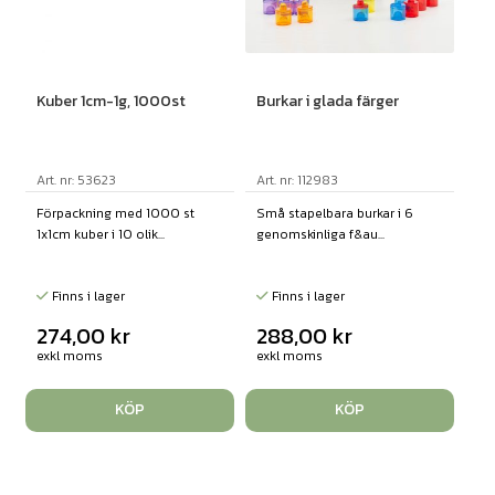
Kuber 1cm-1g, 1000st
Burkar i glada färger
Art. nr: 53623
Art. nr: 112983
Förpackning med 1000 st
Små stapelbara burkar i 6
1x1cm kuber i 10 olik...
genomskinliga f&au...
Finns i lager
Finns i lager
274,00
kr
288,00
kr
exkl moms
exkl moms
KÖP
KÖP