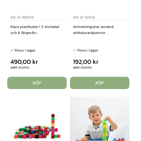
Art. nr: 58204
Art. nr: 52013
Klara plastkuber i 3 storlekar
Avtorkningsbar, använd
och 6 färger&n...
whiteboardpennor. ...
Finns i lager
Finns i lager
490,00
kr
192,00
kr
exkl moms
exkl moms
KÖP
KÖP