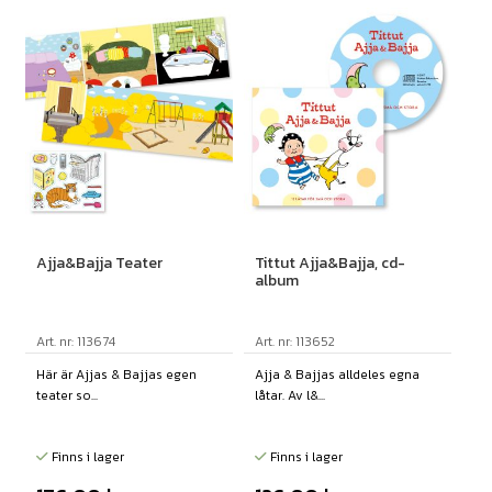
Ajja&Bajja Teater
Tittut Ajja&Bajja, cd-
album
Art. nr: 113674
Art. nr: 113652
Här är Ajjas & Bajjas egen
Ajja & Bajjas alldeles egna
teater so...
låtar. Av l&...
Finns i lager
Finns i lager