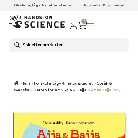
Förskola, låg- & mellanstadiet
Högstadiet & gymnasiet
Hem
Förskola, låg- & mellanstadiet
Språk & svenska
Hatten förlag
Ajja & Bajja
Ajja&Bajja, bok
0
Produktsökning
Hem
>
Förskola, låg- & mellanstadiet
>
Språk &
svenska
>
Hatten förlag
>
Ajja & Bajja
>
Ajja&Bajja, bok