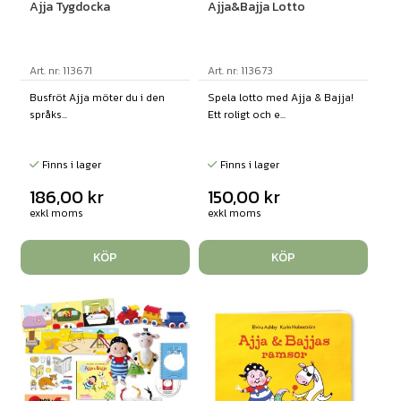
Ajja Tygdocka
Ajja&Bajja Lotto
Art. nr: 113671
Art. nr: 113673
Busfröt Ajja möter du i den
Spela lotto med Ajja & Bajja!
språks...
Ett roligt och e...
Finns i lager
Finns i lager
186,00
kr
150,00
kr
exkl moms
exkl moms
KÖP
KÖP