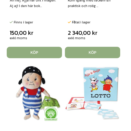
Åh nej. Ajja har ont i magen.
Kom igång med tecken! En
Aj aj! I den här bok...
praktisk och rolig ...
Finns i lager
Fåtal i lager
150,00
kr
2 340,00
kr
exkl moms
exkl moms
KÖP
KÖP