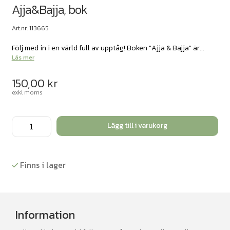
Ajja&Bajja, bok
Art.nr: 113665
Följ med in i en värld full av upptåg! Boken "Ajja & Bajja" är...
Läs mer
150,00
kr
exkl moms
Ajja&Bajja,
Lägg till i varukorg
bok
mängd
Finns i lager
Information