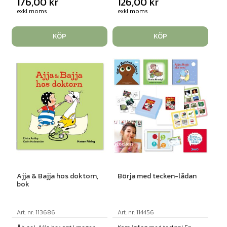
176,00
kr
126,00
kr
exkl moms
exkl moms
KÖP
KÖP
Ajja & Bajja hos doktorn,
Börja med tecken-lådan
bok
Art. nr: 113686
Art. nr: 114456