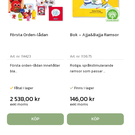
Första Orden-lådan
Bok – Ajja&Bajja Ramsor
Art. nr: 114423
Art. nr: 113675
Första orden-lådan innehåller
Roliga, språkstimulerande
bla...
ramsor som passar ...
Fåtal i lager
Finns i lager
2 538,00
kr
146,00
kr
exkl moms
exkl moms
KÖP
KÖP