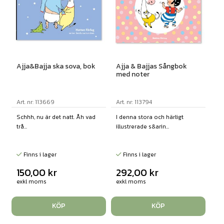
Ajja&Bajja ska sova, bok
Ajja & Bajjas Sångbok
med noter
Art. nr: 113669
Art. nr: 113794
Schhh, nu är det natt. Åh vad
I denna stora och härligt
trå...
illustrerade s&arin...
Finns i lager
Finns i lager
150,00
kr
292,00
kr
exkl moms
exkl moms
KÖP
KÖP