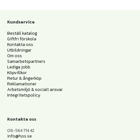
Kundservice
Beställ katalog
Giftfri förskola
Kontakta oss
Utbildningar
Om oss
Samarbetspartners
Lediga jobb
Köpvillkor
Retur & ångerköp
Reklamationer
Arbetsmiljö & socialt ansvar
Integritetspolicy
Kontakta oss
08-564 714 42
info@hos.se