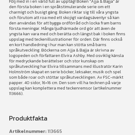
Följ med in i en värld full av upptåg! Boken "Ajja & Bajja" är
den första boken i en språkstimulerande serie om ett
charmigt och busigt gäng. Boken riktar sig till våra yngsta
och förutom att roa med ett skojigt vardagsäventyr så kan
den användas för att bygga ordförråd och locka fram barns
första meningar. Många ljudhärmade ord gör att även de
yngsta kan vara med och berätta och längst bak i boken finns
uppslag med teckenillustrationer för orden. Där finns också
en kort handledning i hur man kan stötta små barns
språkutveckling. Böckerna om Ajja & Bajja är skrivna av
logopeden och författaren Elvira Ashby. Med osviklig känsla
för medryckande berättelser och stor kunskap om
språkutveckling har Elvira tillsammans med illustratör Karin
Holmström skapat en serie böcker, leksaker, musik och spel
som både roar och stöttar språkutvecklingen. Av FSC-märkt
papper. 40 sidor, 16×16 cm. Den som vill ha tecknen på varje
uppslag kan komplettera med teckenremsor (artikelnummer
113666).
Produktfakta
Artikelnummer:
113665