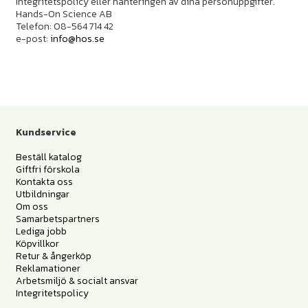
Integritetspolicy eller hanteringen av dina personuppgifter.
Hands-On Science AB
Telefon: 08-564 714 42
e-post:
info@hos.se
Kundservice
Beställ katalog
Giftfri förskola
Kontakta oss
Utbildningar
Om oss
Samarbetspartners
Lediga jobb
Köpvillkor
Retur & ångerköp
Reklamationer
Arbetsmiljö & socialt ansvar
Integritetspolicy