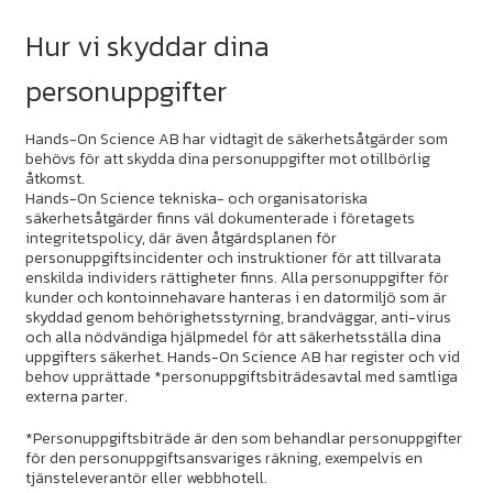
Hur vi skyddar dina
personuppgifter
Hands-On Science AB har vidtagit de säkerhetsåtgärder som
behövs för att skydda dina personuppgifter mot otillbörlig
åtkomst.
Hands-On Science tekniska- och organisatoriska
säkerhetsåtgärder finns väl dokumenterade i företagets
integritetspolicy, där även åtgärdsplanen för
personuppgiftsincidenter och instruktioner för att tillvarata
enskilda individers rättigheter finns. Alla personuppgifter för
kunder och kontoinnehavare hanteras i en datormiljö som är
skyddad genom behörighetsstyrning, brandväggar, anti-virus
och alla nödvändiga hjälpmedel för att säkerhetsställa dina
uppgifters säkerhet. Hands-On Science AB har register och vid
behov upprättade *personuppgiftsbiträdesavtal med samtliga
externa parter.
*Personuppgiftsbiträde är den som behandlar personuppgifter
för den personuppgiftsansvariges räkning, exempelvis en
tjänsteleverantör eller webbhotell.