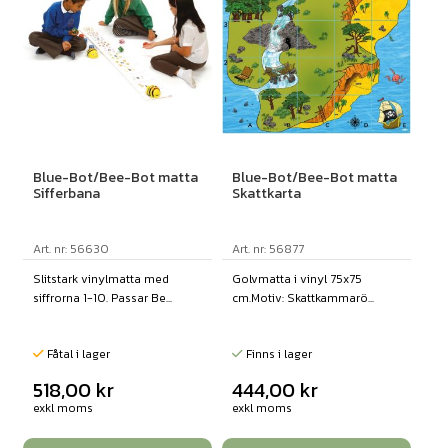
Blue-Bot/Bee-Bot matta
Blue-Bot/Bee-Bot matta
Sifferbana
Skattkarta
Art. nr: 56630
Art. nr: 56877
Slitstark vinylmatta med
Golvmatta i vinyl 75x75
siffrorna 1-10. Passar Be...
cm.Motiv: Skattkammarö...
Fåtal i lager
Finns i lager
518,00
kr
444,00
kr
exkl moms
exkl moms