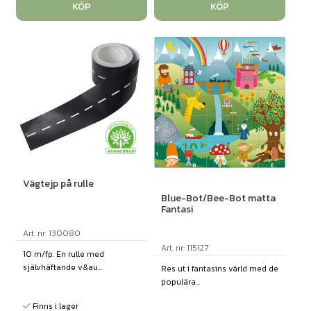
KÖP
KÖP
Vägtejp på rulle
Blue-Bot/Bee-Bot matta
Fantasi
Art. nr: 130080
Art. nr: 115127
10 m/fp. En rulle med
självhäftande v&au...
Res ut i fantasins värld med de
populära...
Finns i lager