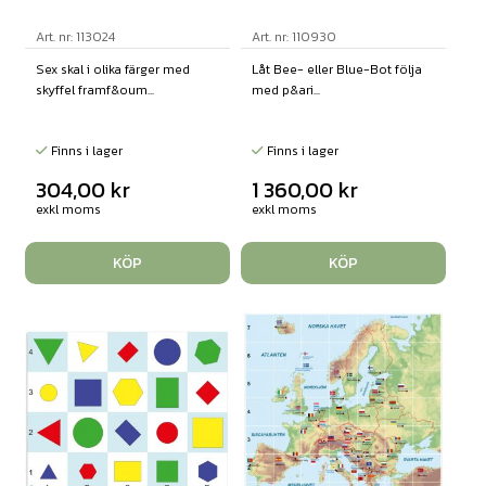
Art. nr: 113024
Art. nr: 110930
Sex skal i olika färger med
Låt Bee- eller Blue-Bot följa
skyffel framf&oum...
med p&ari...
Finns i lager
Finns i lager
304,00
kr
1 360,00
kr
exkl moms
exkl moms
KÖP
KÖP