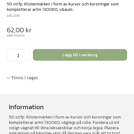
50 st/fp. Klistermärken i form av kurvor och korsningar som
kompletterar artnr 130080, v&aum...
Läs mer
62,00
kr
exkl moms
Vägtejp
Lägg till i varukorg
korsningar
mängd
Finns i lager
Information
50 st/fp. Klistermärken i form av kurvor och korsningar som
kompletterar artnr 130080, vägtejp på rulle. Fundera ut ett
roligt vägnät till dina leksaksbilar och börja tejpa. Placera
inte tejpen på känsliga ytor då den kan vara svår att ta bort