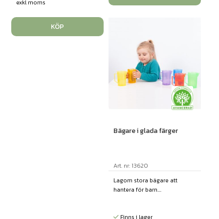
exkl moms
KÖP
Bägare i glada färger
Art. nr: 13620
Lagom stora bägare att
hantera för barn....
Finns i lager