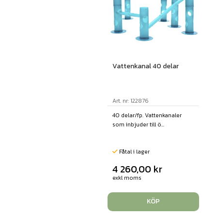
Vattenkanal 40 delar
Art. nr: 122876
40 delar/fp. Vattenkanaler
som inbjuder till ö...
Fåtal i lager
4 260,00
kr
exkl moms
KÖP