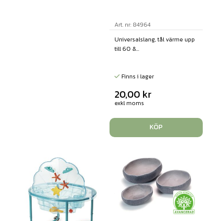
Art. nr: 84964
Universalslang, tål värme upp
till 60 &...
Finns i lager
20,00
kr
exkl moms
KÖP