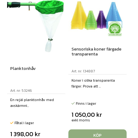
Sensoriska koner färgade
transparenta
Planktonhåv
Art. nr: 134887
Koner i olika transparenta
färger. Prova att ...
Art. nr: 53246
En rejäl planktonhåv med
Finns i lager
avskärmni...
1 050,00
kr
exkl moms
Fåtal i lager
1 398,00
kr
KÖP