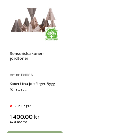
Sensoriska koner i
jordtoner
Art. nr: 134886
Koner i fina jordfärger. Bygg
för att se...
Slut i lager
1 400,00
kr
exkl moms