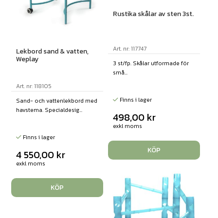
Rustika skålar av sten 3st.
Art. nr: 117747
Lekbord sand & vatten,
Weplay
3 st/fp. Skålar utformade för
små...
Art. nr: 118105
Finns i lager
Sand- och vattenlekbord med
havstema. Specialdesig...
498,00
kr
exkl moms
Finns i lager
KÖP
4 550,00
kr
exkl moms
KÖP