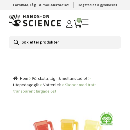
Förskola, låg- & mellanstadiet
Högstadiet & gymnasiet
Hem
Förskola, låg- & mellanstadiet
Utepedagogik
Vattenlek
Skopor med tratt, transparent färgade 6st
0
Produktsökning
Hem
>
Förskola, låg- & mellanstadiet
>
Utepedagogik
>
Vattenlek
>
Skopor med tratt,
transparent färgade 6st