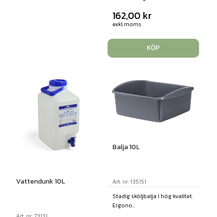
162,00
kr
exkl moms
KÖP
Balja 10L
Vattendunk 10L
Art. nr: 135151
Stadig sköljbalja i hög kvalitet.
Ergono...
Art. nr: 73131