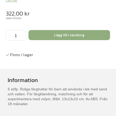
Läs mer
322,00
kr
exkl moms
Skopor
Lägg till i varukorg
med
tratt,
transparent
Finns i lager
färgade
6st
mängd
Information
6 st/fp. Roliga färgtrattar för barn att använda i lek med sand
och vatten. För färgblandning, matchning och för att
experimentera med volym. Mått: 13x13x10 cm. Av ABS. Från
18 månader.