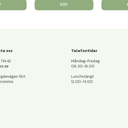
P
KÖP
ta oss
Telefontider
714 42
Måndag-Fredag
os.se
08.30-16.00
ogdevägen 18A
Lunchstängt
 Bromma
12.00-13.00