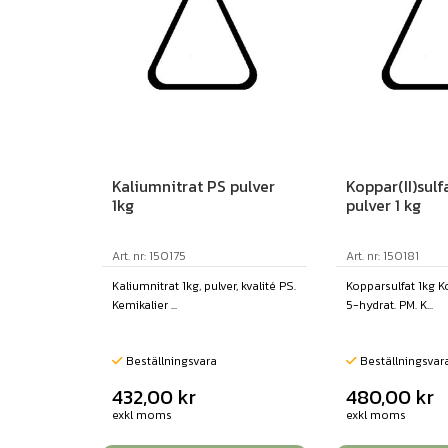
Kaliumnitrat PS pulver
Koppar(II)sul
1kg
pulver 1 kg
Art. nr: 150175
Art. nr: 150181
Kaliumnitrat 1kg, pulver, kvalité PS.
Kopparsulfat 1kg Ko
Kemikalier ...
5-hydrat. PM. K...
Beställningsvara
Beställningsvar
432,00
kr
480,00
kr
exkl moms
exkl moms