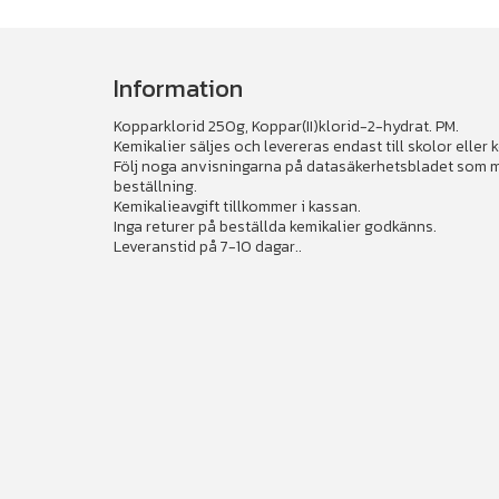
Information
Kopparklorid 250g, Koppar(II)klorid-2-hydrat. PM.
Kemikalier säljes och levereras endast till skolor eller
Följ noga anvisningarna på datasäkerhetsbladet som med
beställning.
Kemikalieavgift tillkommer i kassan.
Inga returer på beställda kemikalier godkänns.
Leveranstid på 7-10 dagar..