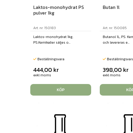
Laktos-monohydrat PS
Butan 1l
pulver 1kg
Art. nr: 150183
Art. nr: 150085
Laktos-monohydrat 1kg,
Butanol 1L, PS. Kem
PS.Kemikalier säljes o...
och levereras e...
Beställningsvara
Beställningsvar
444,00
kr
398,00
kr
exkl moms
exkl moms
KÖP
KÖ