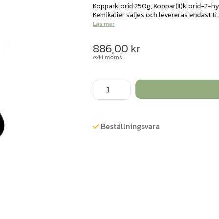
Kopparklorid 250g, Koppar(II)klorid-2-hy
Kemikalier säljes och levereras endast ti..
Läs mer
886,00
kr
exkl moms
Koppar(II)klorid-
2-
hydrat
pulver
Beställningsvara
PM
250g
mängd