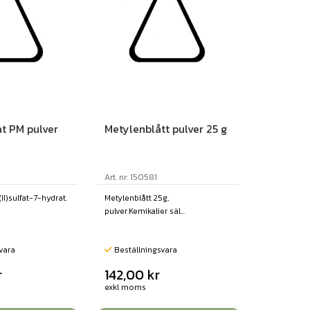
fat PM pulver
Metylenblått pulver 25 g
Art. nr: 150581
(II)sulfat-7-hydrat.
Metylenblått 25g,
pulver.Kemikalier säl...
vara
Beställningsvara
r
142,00
kr
exkl moms