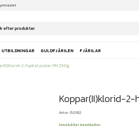
gymnasiet
ar(II)klorid-2-hydrat pulver PM 250g
UTBILDNINGAR
GULDFJÄRILEN
FJÄRILAR
r(II)klorid-2-hydrat pulver PM 250g
Koppar(II)klorid-2-
Art.nr: 150182
Innehåller kemikalier