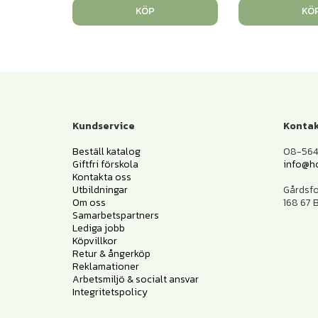
KÖP
KÖ
Kundservice
Kontak
Beställ katalog
08-564 
Giftfri förskola
info@h
Kontakta oss
Utbildningar
Gårdsf
Om oss
168 67
Samarbetspartners
Lediga jobb
Köpvillkor
Retur & ångerköp
Reklamationer
Arbetsmiljö & socialt ansvar
Integritetspolicy