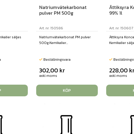
Natriumvätekarbonat
Ättiksyra 
pulver PM 500g
99% 1l
Art. nr: 150586
Art. nr: 150607
ikalier säljes
Natriumvätekarbonat PM pulver
Ättiksyra Konc
500g.Kemikalier...
Kemikalier sälje.
a
Beställningsvara
Beställnings
302,00
kr
228,00
k
exkl moms
exkl moms
P
KÖP