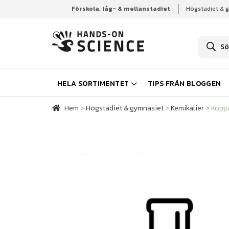
Förskola, låg- & mellanstadiet
Högstadiet & 
Hem
Högstadiet & gymnasiet
Kemikalier
Kopp
P
r
o
d
u
k
HELA SORTIMENTET
TIPS FRÅN BLOGGEN
t
s
ö
Hem
>
Högstadiet & gymnasiet
>
Kemikalier
>
Koppa
k
n
i
n
g