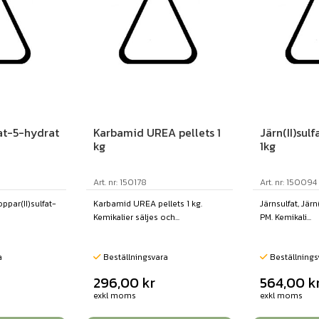
fat-5-hydrat
Karbamid UREA pellets 1
Järn(II)sul
kg
1kg
Art. nr: 150178
Art. nr: 150094
ppar(II)sulfat-
Karbamid UREA pellets 1 kg.
Järnsulfat, Järn
Kemikalier säljes och...
PM. Kemikali...
a
Beställningsvara
Beställnings
296,00
kr
564,00
k
exkl moms
exkl moms