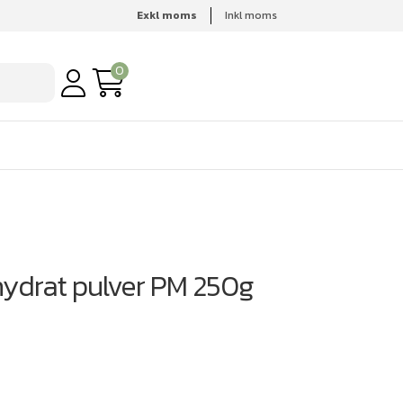
Exkl moms
Inkl moms
0
hydrat pulver PM 250g