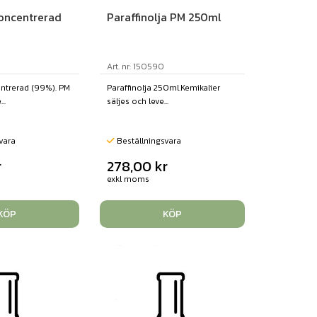
Koncentrerad
Paraffinolja PM 250ml
Art. nr: 150590
entrerad (99%). PM
Paraffinolja 250ml.Kemikalier
..
säljes och leve...
vara
Beställningsvara
r
278,00
kr
exkl moms
KÖP
KÖP