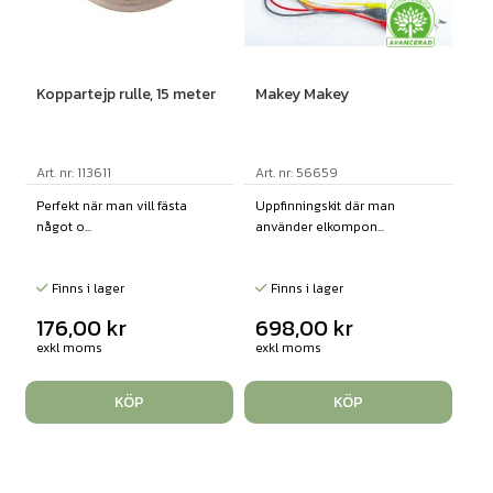
Koppartejp rulle, 15 meter
Makey Makey
Art. nr: 113611
Art. nr: 56659
Perfekt när man vill fästa
Uppfinningskit där man
något o...
använder elkompon...
Finns i lager
Finns i lager
176,00
kr
698,00
kr
exkl moms
exkl moms
KÖP
KÖP