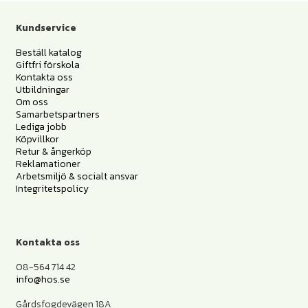
Kundservice
Beställ katalog
Giftfri förskola
Kontakta oss
Utbildningar
Om oss
Samarbetspartners
Lediga jobb
Köpvillkor
Retur & ångerköp
Reklamationer
Arbetsmiljö & socialt ansvar
Integritetspolicy
Kontakta oss
08-564 714 42
info@hos.se
Gårdsfogdevägen 18A