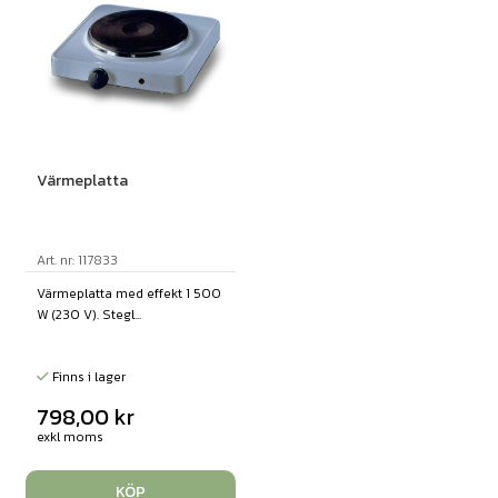
Värmeplatta
Art. nr: 117833
Värmeplatta med effekt 1 500
W (230 V). Stegl...
Finns i lager
798,00
kr
exkl moms
KÖP