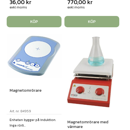
36,00
kr
770,00
kr
exkl moms
exkl moms
KÖP
KÖP
Magnetomrörare
Art. nr: 84959
Enheten bygger på induktion.
Magnetomrörare med
Inga rörli...
värmare