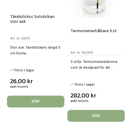
Tändstickor Solstickan
stor ask
Termometerhållare 3 st
Art. nr: 28411
Stor ask. Tändstickans längd 5
Art. nr: 162166
cm.Storle...
3 st/fp. Termometerklämma
som är designad för att ...
Finns i lager
26,00
kr
Finns i lager
exkl moms
282,00
kr
exkl moms
KÖP
KÖP