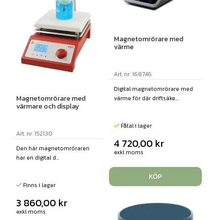
Magnetomrörare med
värme
Art. nr: 168746
Digital magnetomrörare med
Magnetomrörare med
värme för där driftsäke...
värmare och display
Fåtal i lager
Art. nr: 152130
4 720,00
kr
Den här magnetomröraren
exkl moms
har en digital d...
KÖP
Finns i lager
3 860,00
kr
exkl moms