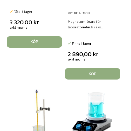
Fåtal i lager
Art. nr: 129438
3 320,00
kr
Magnetomrörare för
laboratoriebruk i sko...
exkl moms
KÖP
Finns i lager
2 890,00
kr
exkl moms
KÖP