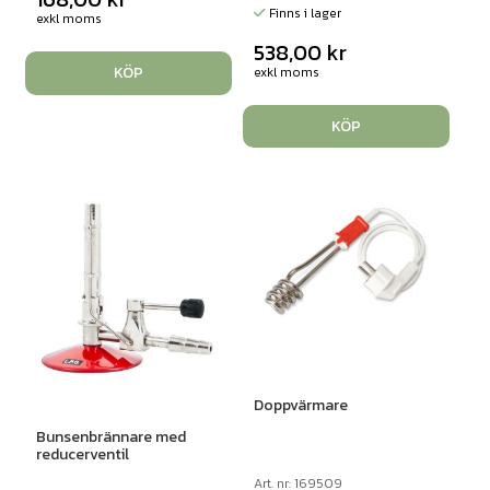
Finns i lager
exkl moms
538,00
kr
KÖP
exkl moms
KÖP
Doppvärmare
Bunsenbrännare med
reducerventil
Art. nr: 169509