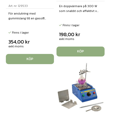
Art. nr: 129533
En doppvärmare på 300 W
som snabbt och effektivt v...
För anslutning med
gummislang till en gasolfl...
Finns i lager
Finns i lager
198,00
kr
exkl moms
354,00
kr
exkl moms
KÖP
KÖP