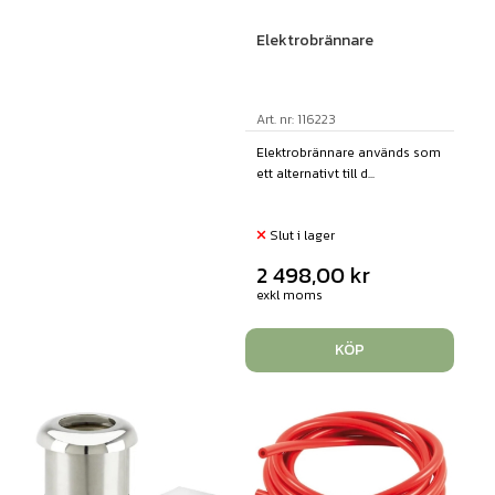
Elektrobrännare
Art. nr: 116223
Elektrobrännare används som
ett alternativt till d...
Slut i lager
2 498,00
kr
exkl moms
KÖP