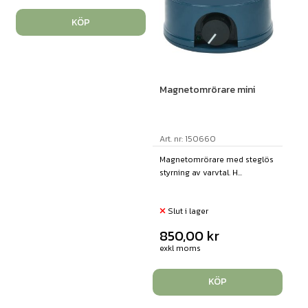
KÖP
Magnetomrörare mini
Art. nr: 150660
Magnetomrörare med steglös
styrning av varvtal. H...
Slut i lager
850,00
kr
exkl moms
KÖP