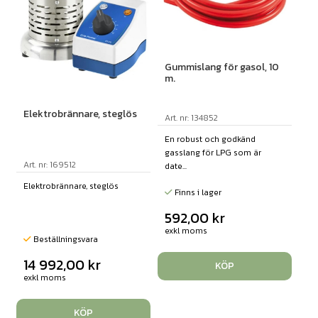
Gummislang för gasol, 10
m.
Elektrobrännare, steglös
Art. nr: 134852
En robust och godkänd
gasslang för LPG som är
Art. nr: 169512
date...
Elektrobrännare, steglös
Finns i lager
592,00
kr
exkl moms
Beställningsvara
14 992,00
kr
KÖP
exkl moms
KÖP