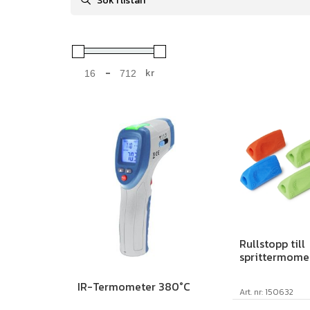
-
kr
Minimum Price
Maximum Price
Rullstopp till
sprittermomet
IR-Termometer 380°C
Art. nr: 150632