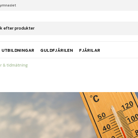
gymnasiet
r & tidmätning
UTBILDNINGAR
GULDFJÄRILEN
FJÄRILAR
r & tidmätning