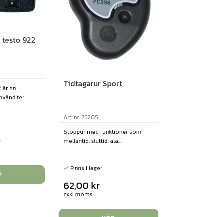
testo 922
Tidtagarur Sport
 är en
vänd ter...
Art. nr: 75205
Stoppur med funktioner som
r
mellantid, sluttid, ala...
Finns i lager
P
62,00
kr
exkl moms