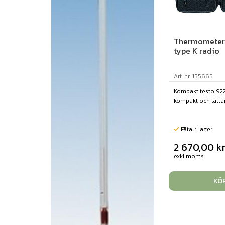
Thermometer 
type K radio
Art. nr: 155665
Kompakt testo 922
kompakt och lättan
Fåtal i lager
2 670,00
k
exkl moms
KÖ