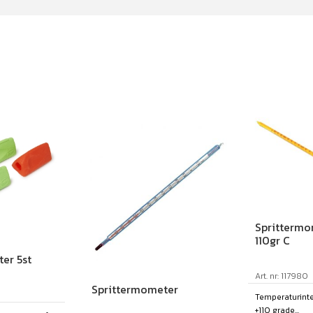
Sprittermo
110gr C
er 5st
Art. nr: 117980
Sprittermometer
Temperaturinterv
+110 grade...