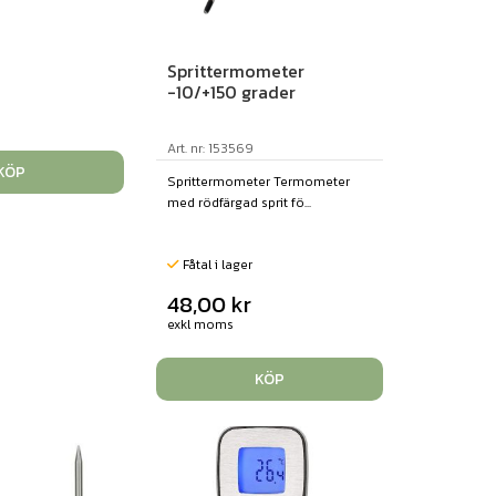
Sprittermometer
-10/+150 grader
Art. nr: 153569
KÖP
Sprittermometer Termometer
med rödfärgad sprit fö...
Fåtal i lager
48,00
kr
exkl moms
KÖP