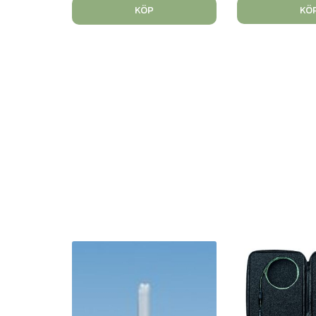
KÖ
KÖP