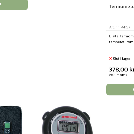
P
Termometer
Art. nr: 144157
Digital termom
temperaturområ
Slut i lager
378,00
k
exkl moms