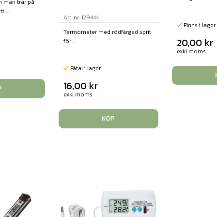
 man trär på
 ...
Art. nr: 129444
Finns i lager
Termometer med rödfärgad sprit
20,00
kr
för ...
exkl moms
Fåtal i lager
16,00
kr
P
exkl moms
KÖP