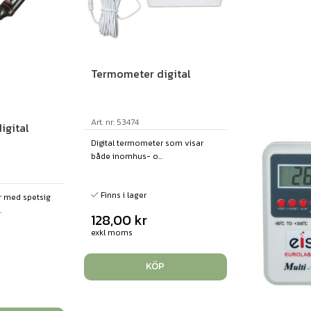
Termometer digital
Art. nr: 53474
igital
Digital termometer som visar
både inomhus- o...
Finns i lager
r med spetsig
.
128,00
kr
exkl moms
KÖP