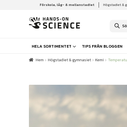
Förskola, låg- & mellanstadiet
Högstadiet & 
Hem
Högstadiet & gymnasiet
Kemi
Temperatu
P
r
o
d
u
k
HELA SORTIMENTET
TIPS FRÅN BLOGGEN
t
s
ö
Hem
Högstadiet & gymnasiet
Kemi
Temperatu
k
n
i
n
g