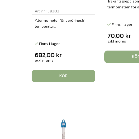
Trekantsgrepp som
termometern för att
Art. nr: 139303
Yttermometer för beröringsfri
Finns i lager
temperatur...
70,00
kr
exkl moms
Finns i lager
682,00
kr
KÖ
exkl moms
KÖP