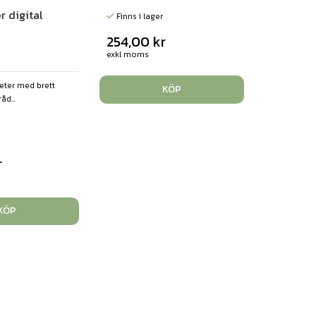
 digital
Finns i lager
254,00
kr
exkl moms
eter med brett
KÖP
d...
r
KÖP