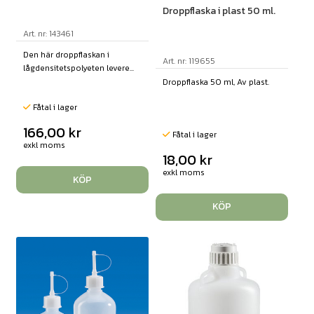
Droppflaska i plast 50 ml.
Art. nr: 143461
Den här droppflaskan i
Art. nr: 119655
lågdensitetspolyeten levere...
Droppflaska 50 ml, Av plast.
Fåtal i lager
166,00
kr
Fåtal i lager
exkl moms
18,00
kr
exkl moms
KÖP
KÖP