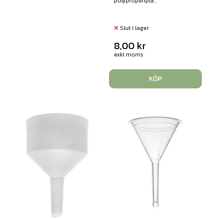
polypropenpla...
Slut i lager
8,00
kr
exkl moms
KÖP