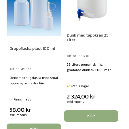
Dunk med tappkran 25
Liter
Droppflaska plast 100 ml
Art. nr: 155638
25 Liters genomskinlig,
Art. nr: 149327
graderad dunk av LDPE med ...
Genomskinlig flaska med smal
öppning och extra lån...
Fåtal i lager
2 324,00
kr
Finns i lager
exkl moms
58,00
kr
exkl moms
KÖP