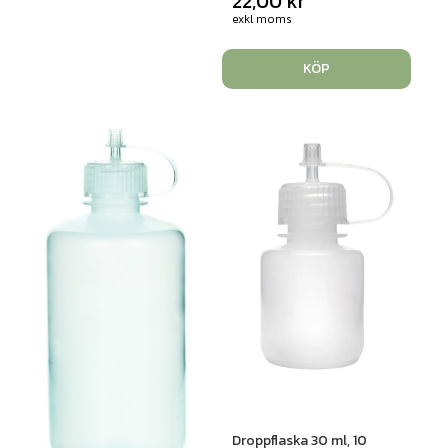
22,00
kr
exkl moms
KÖP
Droppflaska 30 ml, 10