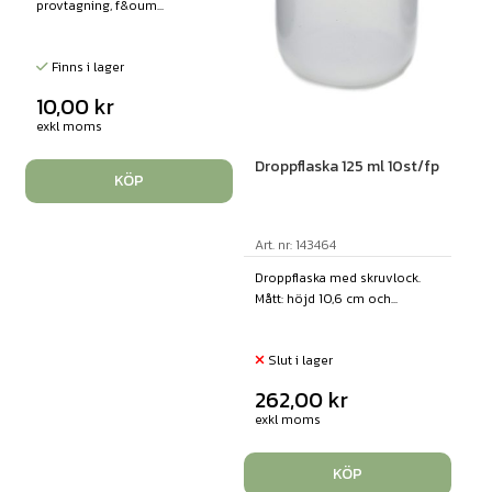
provtagning, f&oum...
Finns i lager
10,00
kr
exkl moms
Droppflaska 125 ml 10st/fp
KÖP
Art. nr: 143464
Droppflaska med skruvlock.
Mått: höjd 10,6 cm och...
Slut i lager
262,00
kr
exkl moms
KÖP