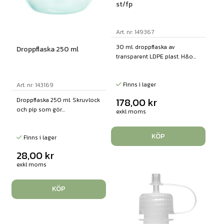
st/fp
Art. nr: 149367
30 ml. droppflaska av
Droppflaska 250 ml
transparent LDPE plast. H&o...
Finns i lager
Art. nr: 143169
178,00
kr
Droppflaska 250 ml. Skruvlock
och pip som gör...
exkl moms
KÖP
Finns i lager
28,00
kr
exkl moms
KÖP