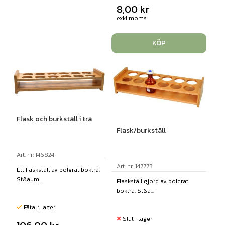
8,00
kr
exkl moms
KÖP
Flask och burkställ i trä
Flask/burkställ
Art. nr: 146824
Art. nr: 147773
Ett flaskställ av polerat bokträ.
St&aum...
Flaskställ gjord av polerat
bokträ. St&a...
Fåtal i lager
Slut i lager