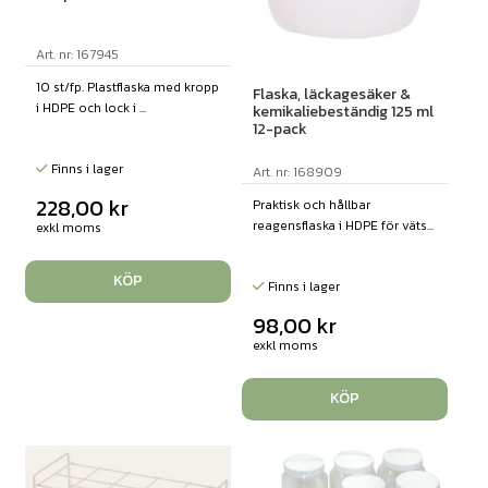
Art. nr: 167945
10 st/fp. Plastflaska med kropp
Flaska, läckagesäker &
i HDPE och lock i ...
kemikaliebeständig 125 ml
12-pack
Finns i lager
Art. nr: 168909
228,00
kr
Praktisk och hållbar
reagensflaska i HDPE för väts...
exkl moms
KÖP
Finns i lager
98,00
kr
exkl moms
KÖP