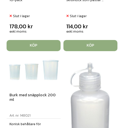
Slut i lager
Slut i lager
178,00
kr
114,00
kr
exkl moms
exkl moms
KÖP
KÖP
Burk med snäpplock 200
ml
Art. nr: 148021
Konisk behållare för