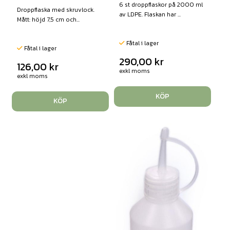
6 st droppflaskor på 2000 ml
Droppflaska med skruvlock.
av LDPE. Flaskan har ...
Mått: höjd 7,5 cm och...
Fåtal i lager
Fåtal i lager
290,00
kr
126,00
kr
exkl moms
exkl moms
KÖP
KÖP