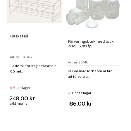
Flaskställ
Förvaringsburk med lock
20dl. 6 st/fp
Art. nr: 134846
Art. nr: 23440
Flaskställ för 10 glasflaskor. 2
Burkar med lock som är bra
X 5 rad...
att förvara a...
Slut i lager
Finns i lager
248,00
kr
186,00
kr
exkl moms
exkl moms
KÖP
KÖP