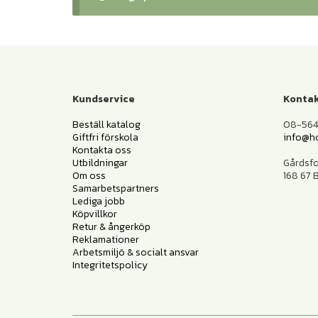
Kundservice
Kontak
Beställ katalog
08-564 
Giftfri förskola
info@h
Kontakta oss
Utbildningar
Gårdsf
Om oss
168 67
Samarbetspartners
Lediga jobb
Köpvillkor
Retur & ångerköp
Reklamationer
Arbetsmiljö & socialt ansvar
Integritetspolicy