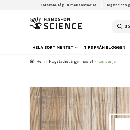
Förskola, låg- & mellanstadiet
Högstadiet & 
Hem
Högstadiet & gymnasiet
Kampanjer
P
r
o
d
u
k
HELA SORTIMENTET
TIPS FRÅN BLOGGEN
t
s
ö
Hem
Högstadiet & gymnasiet
Kampanjer
k
n
i
n
g