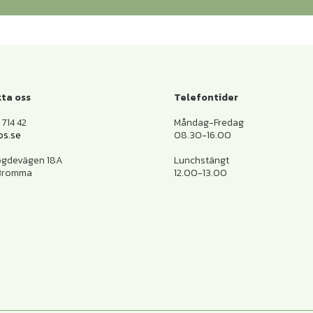
ta oss
Telefontider
714 42
Måndag-Fredag
os.se
08.30-16.00
ogdevägen 18A
Lunchstängt
 Bromma
12.00-13.00