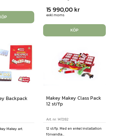
15 990,00
kr
exkl moms
KÖP
KÖP
Makey Makey Class Pack
ey Backpack
12 st/fp
Art. nr: 147282
12 st/fp. Med en enkel installation
akey Makey art.
förvandla...