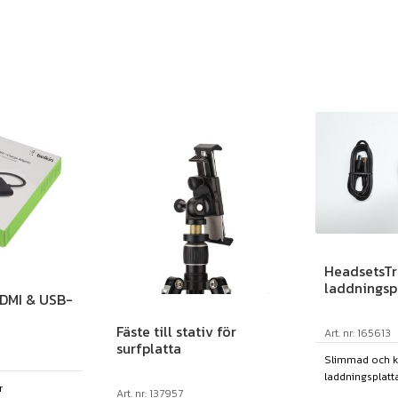
HeadsetsTr
laddningsp
DMI & USB-
Fäste till stativ för
Art. nr: 165613
surfplatta
Slimmad och kr
laddningsplatta 
r
Art. nr: 137957