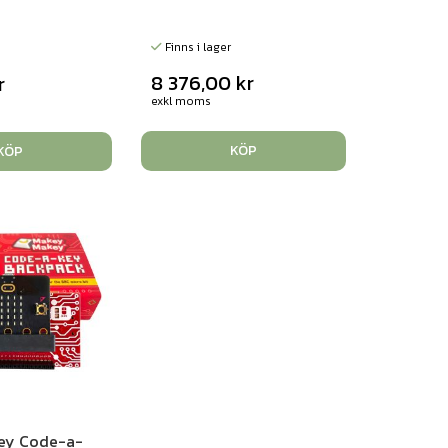
Finns i lager
8 376,00
kr
r
exkl moms
KÖP
KÖP
ey Code-a-