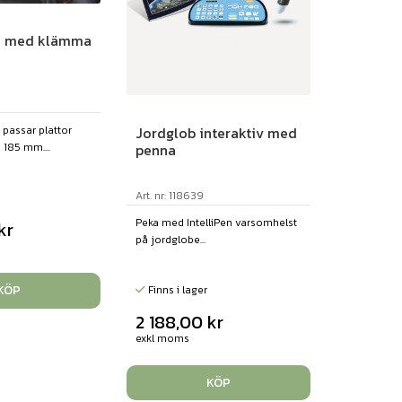
re med klämma
Jordglob interaktiv med
 passar plattor
penna
185 mm....
Art. nr: 118639
Peka med IntelliPen varsomhelst
kr
på jordglobe...
KÖP
Finns i lager
2 188,00
kr
exkl moms
KÖP