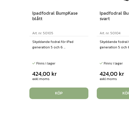
Ipadfodral BumpKase
Ipadfodral B
blått
svart
Art. nr: 50105
Art. nr: 50104
Skyddande fodral för iPad
Skyddande fodral 
generation 5 och 6 ...
generation 5 och 6 
Finns i lager
Finns i lager
424,00
kr
424,00
kr
exkl moms
exkl moms
KÖP
KÖ