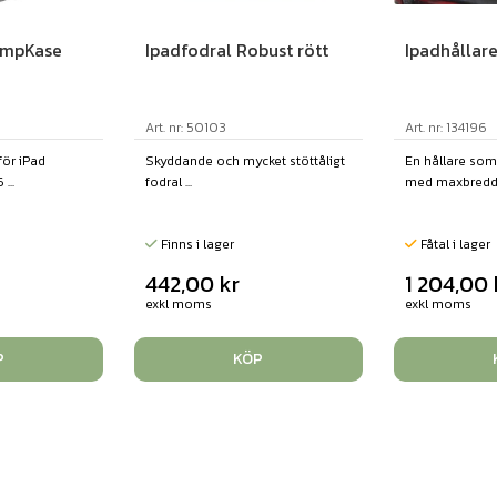
umpKase
Ipadfodral Robust rött
Ipadhålla
Art. nr: 50103
Art. nr: 134196
för iPad
Skyddande och mycket stöttåligt
En hållare som
...
fodral ...
med maxbredd 
Finns i lager
Fåtal i lager
442,00
kr
1 204,00
exkl moms
exkl moms
P
KÖP