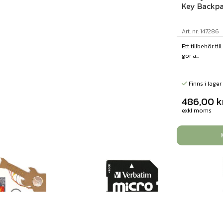
Key Backp
Art. nr: 147286
Ett tillbehör t
gör a...
Finns i lager
486,00
k
exkl moms