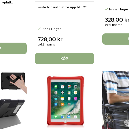
-platt...
Fäste för surfplattor upp till 10"....
Finns i lager
328,00
k
exkl moms
Finns i lager
728,00
kr
exkl moms
P
KÖP