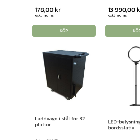
178,00
kr
13 990,00
k
exkl moms
exkl moms
KÖP
KÖ
Laddvagn i stål för 32
LED-belysnin
plattor
bordsstativ