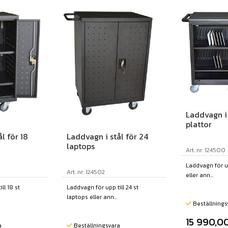
Laddvagn i 
plattor
l för 18
Laddvagn i stål för 24
laptops
Art. nr: 124500
Laddvagn för upp
Art. nr: 124502
eller ann...
ll 18 st
Laddvagn för upp till 24 st
laptops eller ann...
Beställnings
15 990,0
a
Beställningsvara