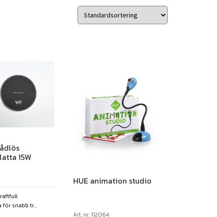
ådlös
latta 15W
HUE animation studio
aftfull
för snabb tr...
Art. nr: 112064