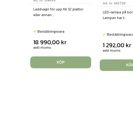
Art. nr: 124499
Art. nr: 140738
Laddvagn för upp till 32 plattor
LED-lampa på bord
eller annan ...
Lampan har t...
Beställningsvara
Beställningsvar
18 990,00
kr
1 292,00
kr
exkl moms
exkl moms
KÖP
KÖ