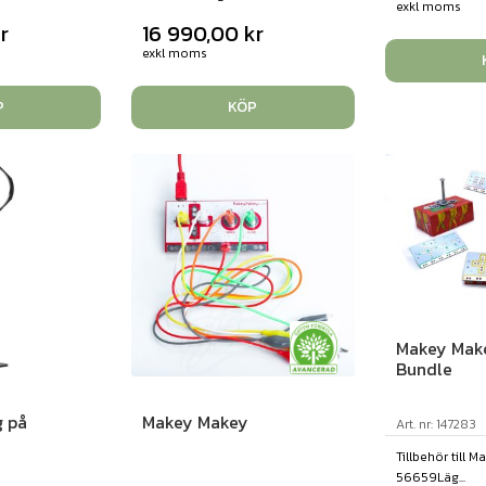
exkl moms
r
16 990,00
kr
exkl moms
P
KÖP
Makey Mak
Bundle
g på
Makey Makey
Art. nr: 147283
Tillbehör till M
56659Läg...