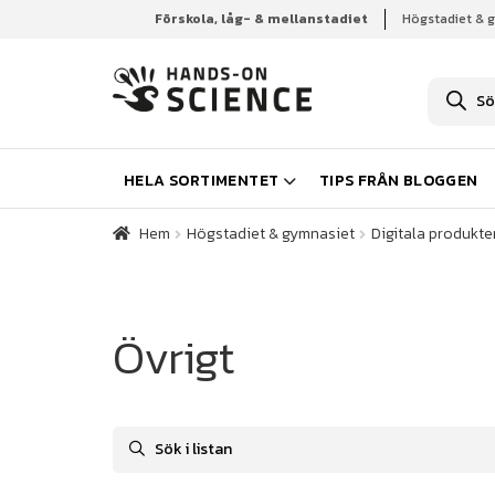
Förskola, låg- & mellanstadiet
Högstadiet & 
Hem
Högstadiet & gymnasiet
Digitala produkter
P
r
o
d
u
k
HELA SORTIMENTET
TIPS FRÅN BLOGGEN
t
s
ö
Hem
Högstadiet & gymnasiet
Digitala produkter
k
n
i
n
g
Övrigt