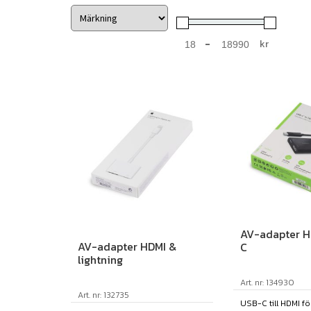
-
kr
Minimum Price
Maximum Price
AV-adapter H
AV-adapter HDMI &
C
lightning
Art. nr: 134930
Art. nr: 132735
USB-C till HDMI fö