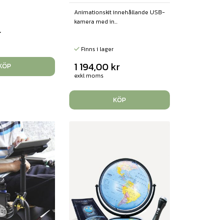
Animationskit innehållande USB-
kamera med in...
r
Finns i lager
1 194,00
kr
KÖP
exkl moms
KÖP