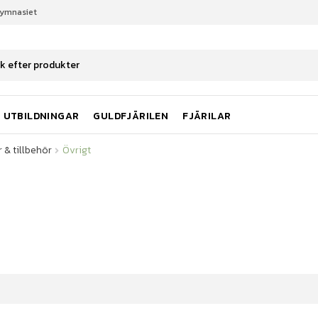
gymnasiet
 & tillbehör
Övrigt
UTBILDNINGAR
GULDFJÄRILEN
FJÄRILAR
 & tillbehör
Övrigt