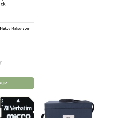
ack
ill Makey Makey som
r
KÖP