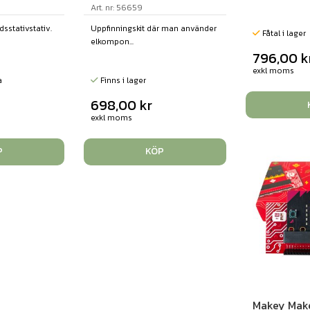
Art. nr: 56659
sstativstativ.
Uppfinningskit där man använder
Fåtal i lager
elkompon...
796,00
k
exkl moms
a
Finns i lager
698,00
kr
exkl moms
P
KÖP
Makey Mak