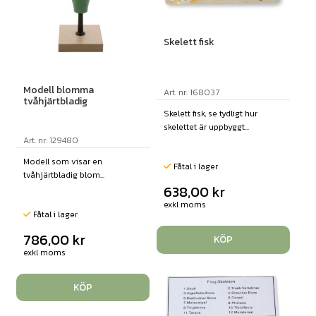
Skelett fisk
Modell blomma
Art. nr: 168037
tvåhjärtbladig
Skelett fisk, se tydligt hur
skelettet är uppbyggt...
Art. nr: 129480
Modell som visar en
Fåtal i lager
tvåhjärtbladig blom...
638,00
kr
exkl moms
Fåtal i lager
786,00
kr
KÖP
exkl moms
KÖP