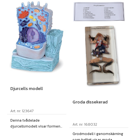
Djurcells modell
Groda dissekerad
Art. nr: 123647
Denna tvådelade
Art. nr: 168032
djurcellsmodell visar formen...
Grodmodell i genomskärning
som tydligt visar groda...