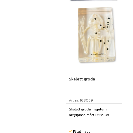
Skelett groda
Art. nr: 168039
Skelett groda Ingjuten i
akrylplast, mått 135x90x...
Fåtal i lager