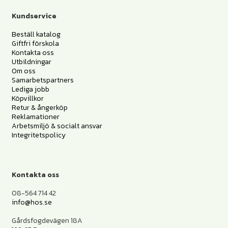
Kundservice
Beställ katalog
Giftfri förskola
Kontakta oss
Utbildningar
Om oss
Samarbetspartners
Lediga jobb
Köpvillkor
Retur & ångerköp
Reklamationer
Arbetsmiljö & socialt ansvar
Integritetspolicy
Kontakta oss
08-564 714 42
info@hos.se
Gårdsfogdevägen 18A