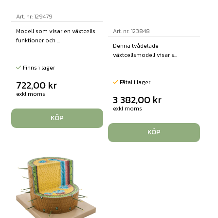
Art. nr: 129479
Art. nr: 123848
Modell som visar en växtcells
funktioner och ...
Denna tvådelade
växtcellsmodell visar s...
Finns i lager
Fåtal i lager
722,00
kr
exkl moms
3 382,00
kr
exkl moms
KÖP
KÖP