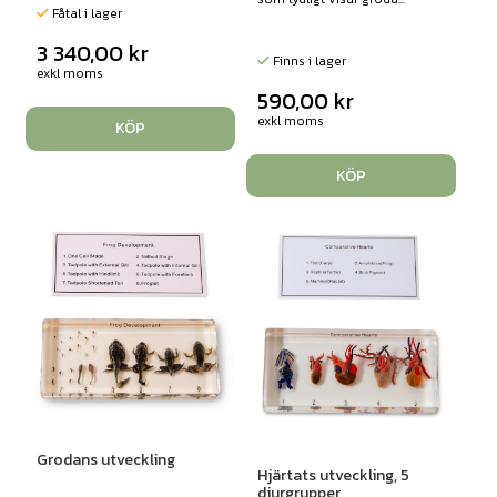
Fåtal i lager
3 340,00
kr
Finns i lager
exkl moms
590,00
kr
exkl moms
KÖP
KÖP
Grodans utveckling
Hjärtats utveckling, 5
djurgrupper