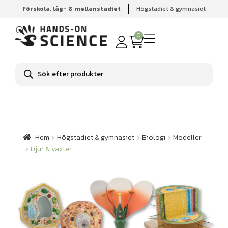
Förskola, låg- & mellanstadiet
Högstadiet & gymnasiet
Hem
Högstadiet & gymnasiet
Biologi
Modeller
Djur
& växter
0
Produktsökning
Hem
Högstadiet & gymnasiet
Biologi
Modeller
Djur & växter