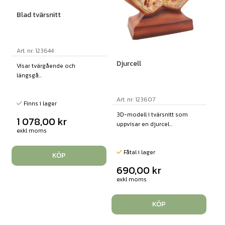
Blad tvärsnitt
Art. nr: 123644
Djurcell
Visar tvärgående och
längsgå...
Art. nr: 123607
Finns i lager
3D-modell i tvärsnitt som
1 078,00
kr
uppvisar en djurcel...
exkl moms
Fåtal i lager
KÖP
690,00
kr
exkl moms
KÖP