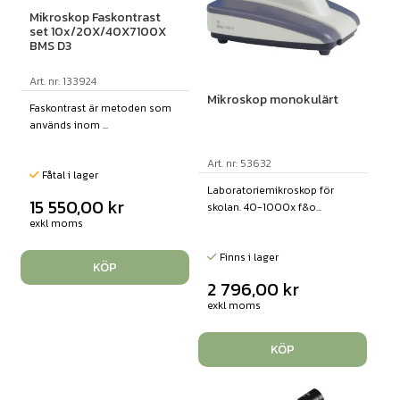
Mikroskop Faskontrast
set 10x/20X/40X7100X
BMS D3
Art. nr: 133924
Mikroskop monokulärt
Faskontrast är metoden som
används inom ...
Art. nr: 53632
Fåtal i lager
Laboratoriemikroskop för
15 550,00
kr
skolan. 40-1000x f&o...
exkl moms
Finns i lager
KÖP
2 796,00
kr
exkl moms
KÖP