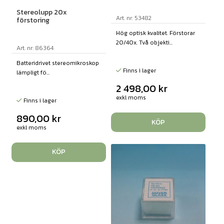
Stereolupp 20x
Art. nr: 53482
förstoring
Hög optisk kvalitet. Förstorar
20/40x. Två objekti...
Art. nr: 86364
Batteridrivet stereomikroskop
Finns i lager
lämpligt fö...
2 498,00
kr
exkl moms
Finns i lager
890,00
kr
KÖP
exkl moms
KÖP