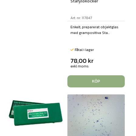
Stafylokocker
Art. nr: 117847
Enkelt, preparerat objektglas
med grampositiva Sta...
Fåtal i lager
78,00
kr
exkl moms
KÖP