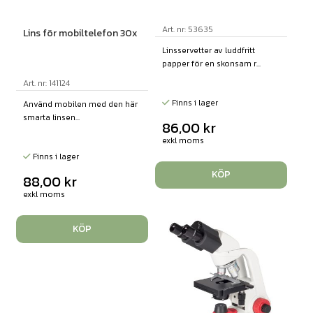
Art. nr: 53635
Lins för mobiltelefon 30x
Linsservetter av luddfritt
papper för en skonsam r...
Art. nr: 141124
Finns i lager
Använd mobilen med den här
smarta linsen...
86,00
kr
exkl moms
Finns i lager
KÖP
88,00
kr
exkl moms
KÖP