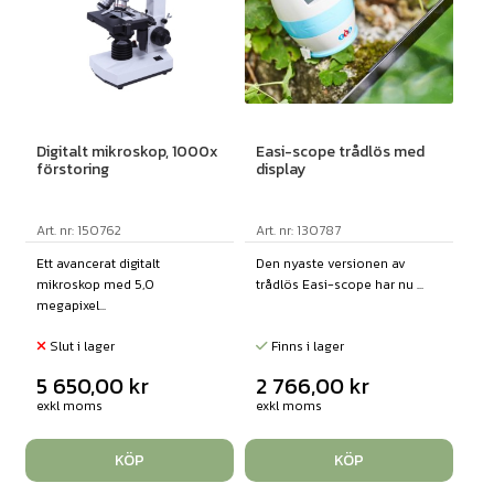
Digitalt mikroskop, 1000x
Easi-scope trådlös med
förstoring
display
Art. nr: 150762
Art. nr: 130787
Ett avancerat digitalt
Den nyaste versionen av
mikroskop med 5,0
trådlös Easi-scope har nu ...
megapixel...
Slut i lager
Finns i lager
5 650,00
kr
2 766,00
kr
exkl moms
exkl moms
KÖP
KÖP