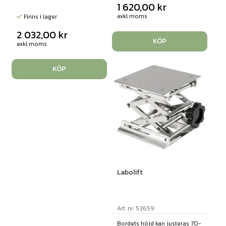
1 620,00
kr
exkl moms
Finns i lager
2 032,00
kr
KÖP
exkl moms
KÖP
Labolift
Art. nr: 53659
Bordets höjd kan justeras 70-