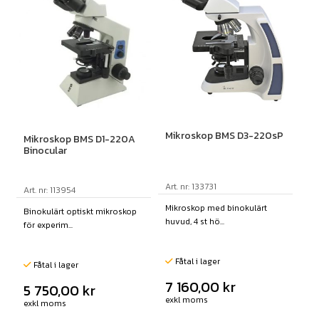
Mikroskop BMS D3-220sP
Mikroskop BMS D1-220A
Binocular
Art. nr: 133731
Art. nr: 113954
Mikroskop med binokulärt
Binokulärt optiskt mikroskop
huvud, 4 st hö...
för experim...
Fåtal i lager
Fåtal i lager
7 160,00
kr
5 750,00
kr
exkl moms
exkl moms