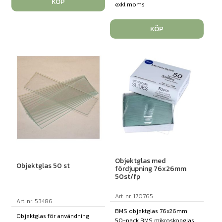
KÖP
exkl moms
KÖP
Objektglas med
Objektglas 50 st
fördjupning 76x26mm
50st/fp
Art. nr: 170765
Art. nr: 53486
BMS objektglas 76x26mm
Objektglas för användning
50-pack BMS mikroskopglas ...