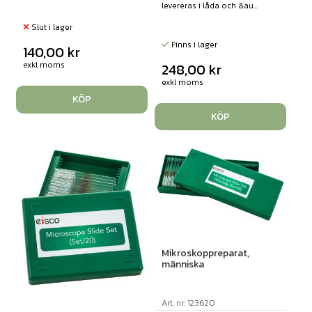
levereras i låda och &au...
Slut i lager
Finns i lager
140,00
kr
exkl moms
248,00
kr
exkl moms
KÖP
KÖP
Mikroskoppreparat,
människa
Art. nr: 123620