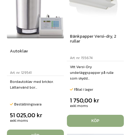
Bänkpapper Versi-dry, 2
rullar
Autoklav
Art. nr: 155674
Vitt Versi-Dry
underläggspapper på rulle
Art. nr: 129541
som skydd...
Bordautoklav med brickor.
Lättanvänd bor...
Fåtal i lager
1 750,00
kr
Beställningsvara
exkl moms
51 025,00
kr
KÖP
exkl moms