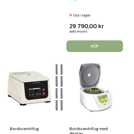
Slut i lager
29 790,00
kr
exkl moms
KÖP
Bordscentrifug
Bordscentrifug med
display