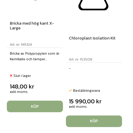
Bricka med hög kant X-
Large
Chloroplast Isolation Kit
Art. nr: 149324
Bricka av Polypropylen som är
Kemikalie och temper...
Art. nr: 153508
-
Slut i lager
148,00
kr
Beställningsvara
exkl moms
15 990,00
kr
KÖP
exkl moms
KÖP