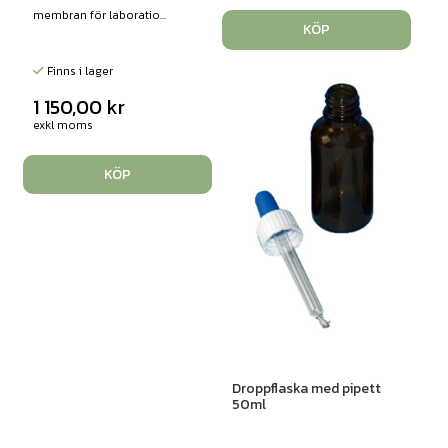
membran för laboratio...
KÖP
Finns i lager
1 150,00
kr
exkl moms
KÖP
Droppflaska med pipett
50ml