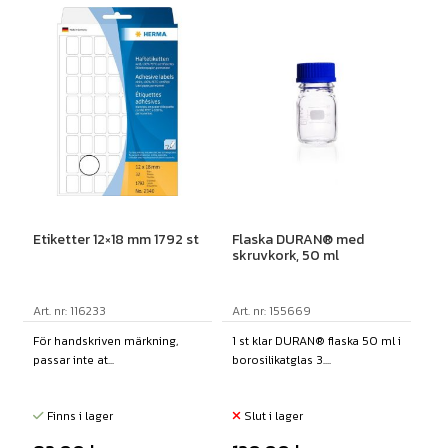
Etiketter 12×18 mm 1792 st
Flaska DURAN® med
skruvkork, 50 ml
Art. nr: 116233
Art. nr: 155669
För handskriven märkning,
1 st klar DURAN® flaska 50 ml i
passar inte at...
borosilikatglas 3....
Finns i lager
Slut i lager