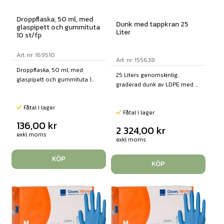
Droppflaska, 50 ml, med
Dunk med tappkran 25
glaspipett och gummituta
Liter
10 st/fp
Art. nr: 169510
Art. nr: 155638
Droppflaska, 50 ml, med
25 Liters genomskinlig,
glaspipett och gummituta 1...
graderad dunk av LDPE med ...
Fåtal i lager
Fåtal i lager
136,00
kr
2 324,00
kr
exkl moms
exkl moms
KÖP
KÖP