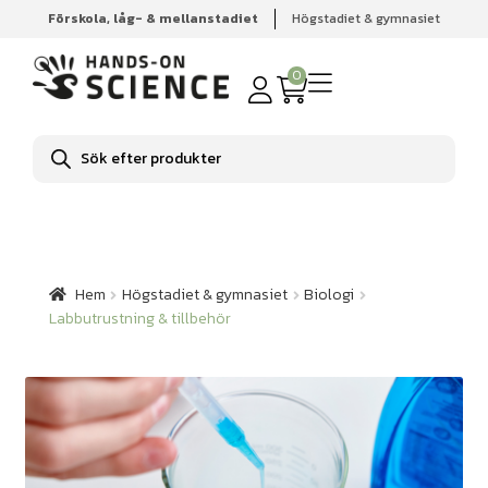
Förskola, låg- & mellanstadiet
Högstadiet & gymnasiet
Hem
Högstadiet & gymnasiet
Biologi
Labbutrustning
& tillbehör
0
Produktsökning
Hem
Högstadiet & gymnasiet
Biologi
Labbutrustning & tillbehör