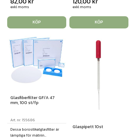
82,00
kr
120,00
kr
exkl moms
exkl moms
KÖP
KÖP
Glasfiberfilter GF/A 47
mm, 100 st/fp
Art. nr: 155686
Glaspipett 10st
Dessa borosilikatglasfilter är
lämpliga för mätnin...