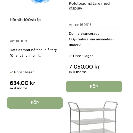
Koldioxidmätare med
display
Hårnät 100st/fp
Art. nr: 169913
Denna avancerade
CO₂‑mätare kan användas i
Art. nr: 162655
undervi...
Detekterbart hårnät i blå färg
för användning i li...
Finns i lager
7 050,00
kr
exkl moms
Finns i lager
634,00
kr
KÖP
exkl moms
KÖP