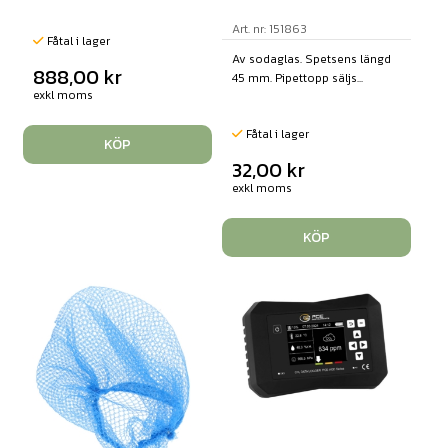
Art. nr: 151863
Fåtal i lager
Av sodaglas. Spetsens längd
888,00
kr
45 mm. Pipettopp säljs...
exkl moms
Fåtal i lager
KÖP
32,00
kr
exkl moms
KÖP