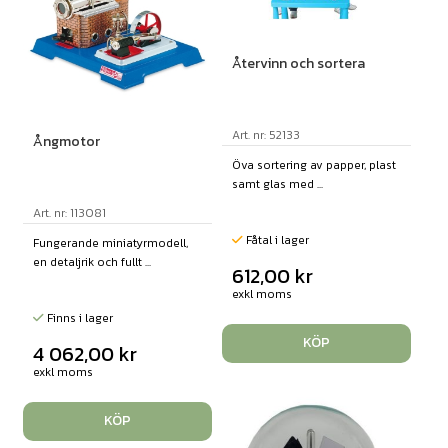
Återvinn och sortera
Art. nr: 52133
Ångmotor
Öva sortering av papper, plast
samt glas med ...
Art. nr: 113081
Fåtal i lager
Fungerande miniatyrmodell,
en detaljrik och fullt ...
612,00
kr
exkl moms
Finns i lager
KÖP
4 062,00
kr
exkl moms
KÖP