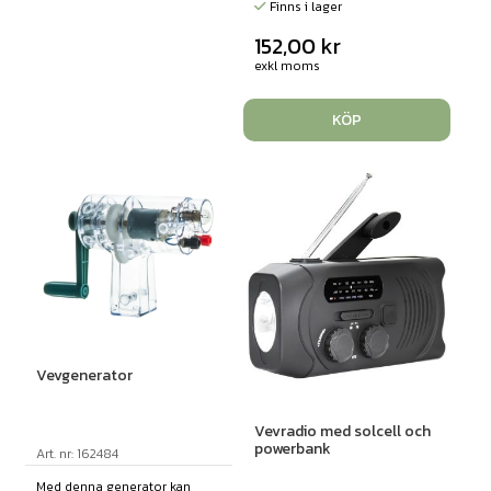
Finns i lager
152,00
kr
exkl moms
KÖP
Vevgenerator
Vevradio med solcell och
powerbank
Art. nr: 162484
Med denna generator kan