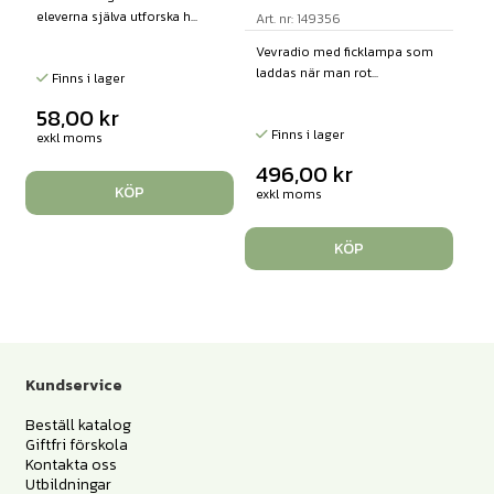
eleverna själva utforska h...
Art. nr: 149356
Vevradio med ficklampa som
laddas när man rot...
Finns i lager
58,00
kr
Finns i lager
exkl moms
496,00
kr
KÖP
exkl moms
KÖP
Kundservice
Beställ katalog
Giftfri förskola
Kontakta oss
Utbildningar