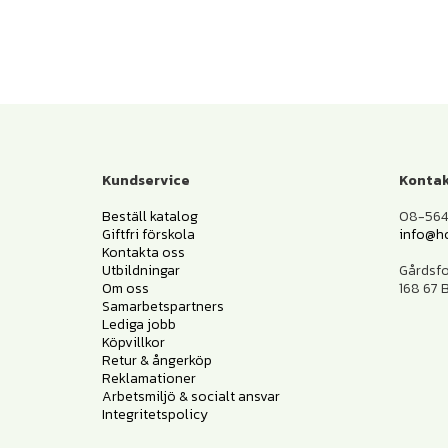
Kundservice
Kontak
Beställ katalog
08-564 
Giftfri förskola
info@h
Kontakta oss
Utbildningar
Gårdsf
Om oss
168 67
Samarbetspartners
Lediga jobb
Köpvillkor
Retur & ångerköp
Reklamationer
Arbetsmiljö & socialt ansvar
Integritetspolicy