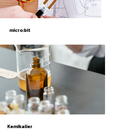
micro:bit
Kemikalier