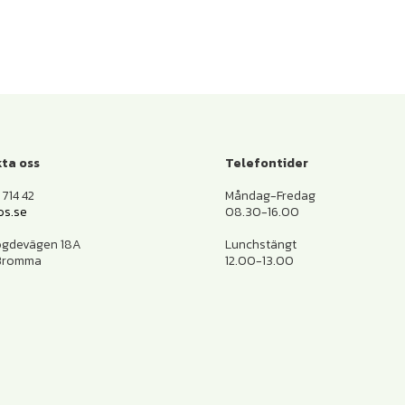
ta oss
Telefontider
714 42
Måndag-Fredag
os.se
08.30-16.00
ogdevägen 18A
Lunchstängt
 Bromma
12.00-13.00