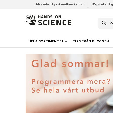
Förskola, låg- & mellanstadiet
Högstadiet & 
Hem
Högstadiet & gymnasiet
P
r
o
d
u
k
HELA SORTIMENTET
TIPS FRÅN BLOGGEN
t
s
ö
k
n
i
n
g